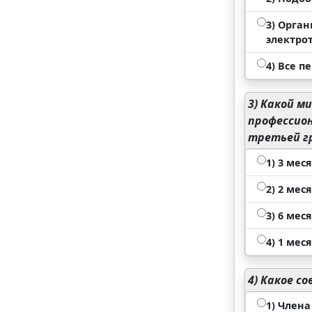
3) Орга
электро
4) Все п
3)
Какой ми
профессион
третьей г
1) 3 ме
2) 2 ме
3) 6 ме
4) 1 ме
4)
Какое со
1) Член