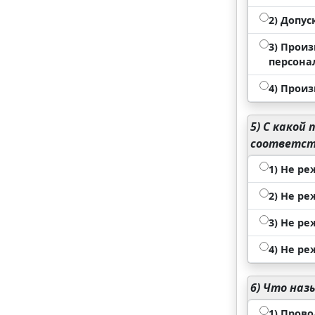
2) Допус
3) Прои
персона
4) Произ
5)
С какой 
соответст
1) Не ре
2) Не ре
3) Не ре
4) Не ре
6)
Что наз
1) Пров