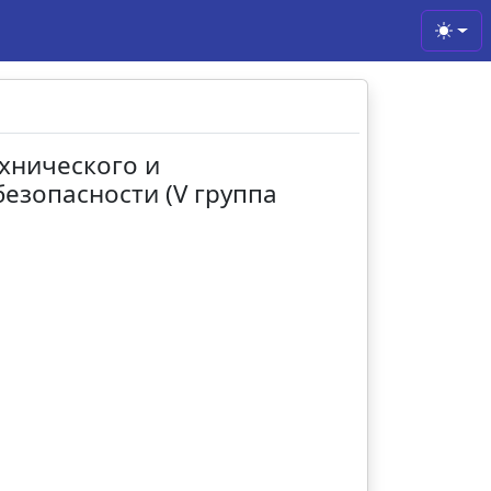
Toggl
ехнического и
езопасности (V группа