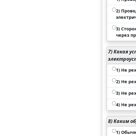
2) Пров
электри
3) Стор
через п
7)
Какая ус
электроус
1) Не ре
2) Не ре
3) Не ре
4) Не ре
8)
Каким об
1) Обыч