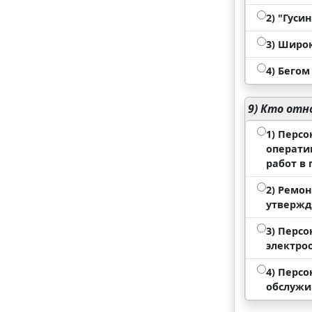
2) "Гус
3) Широ
4) Бегом
9)
Кто отно
1) Перс
операти
работ в
2) Ремо
утвержд
3) Перс
электро
4) Перс
обслужи