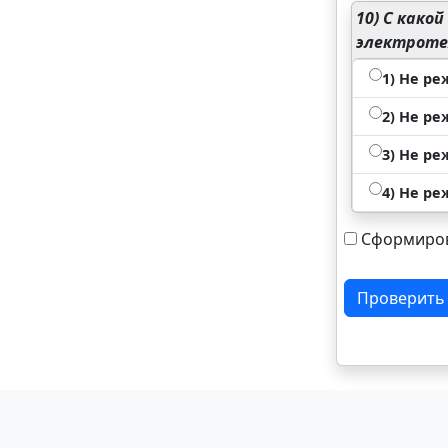
10)
С какой
электроте
1) Не ре
2) Не ре
3) Не ре
4) Не ре
Сформиров
Проверить