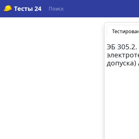
Тесты 24
Поиск
Тестирова
ЭБ 305.2
электрот
допуска)