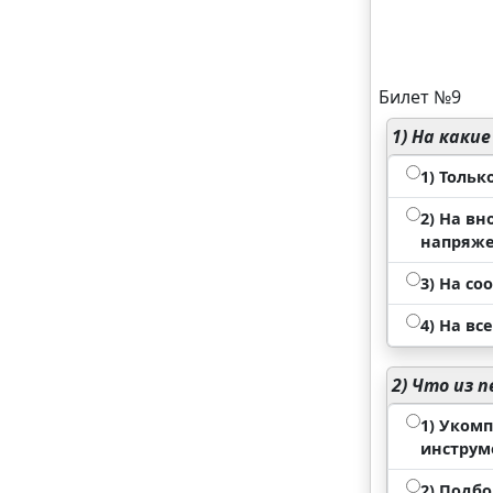
Билет №9
1)
На какие
1) Толь
2) На в
напряже
3) На с
4) На вс
2)
Что из п
1) Уком
инструм
2) Подб