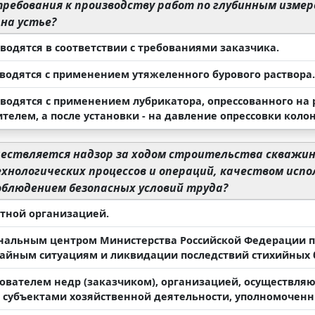
ребования к производству работ по глубинным изме
на устье?
зводятся в соответствии с требованиями заказчика.
зводятся с применением утяжеленного бурового раствора.
зводятся с применением лубрикатора, опрессованного на
телем, а после установки - на давление опрессовки коло
ествляется надзор за ходом строительства скважин
хнологических процессов и операций, качеством исп
облюдением безопасных условий труда?
ктной организацией.
ональным центром Министерства Российской Федерации п
айным ситуациям и ликвидации последствий стихийных 
зователем недр (заказчиком), организацией, осуществляю
 субъектами хозяйственной деятельности, уполномочен