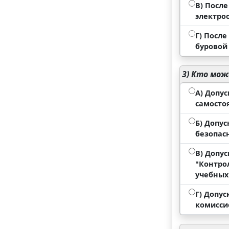
В) Посл
электро
Г) Посл
буровой
3)
Кто може
А) Допу
самосто
Б) Допу
безопас
В) Допу
"Контро
учебных
Г) Допу
комисси