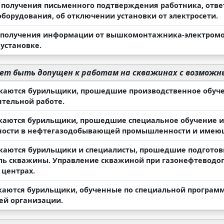
е получения письменного подтверждения работника, отве
оборудования, об отключении установки от электросети.
е получения информации от вышкомонтажника-электромо
 установке.
т быть допущен к работам на скважинах с возможн
скаются бурильщики, прошедшие производственное обуче
ятельной работе.
скаются бурильщики, прошедшие специальное обучение и
ности в нефтегазодобывающей промышленности и имеющи
скаются бурильщики и специалисты, прошедшие подготовк
ль скважины. Управление скважиной при газонефтеводо
 центрах.
скаются бурильщики, обученные по специальной програм
ей организации.