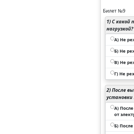
Билет №9
1)
С какой 
нагрузкой?
А) Не ре
Б) Не ре
В) Не ре
Г) Не ре
2)
После вы
установки
А) Посл
от элект
Б) Посл