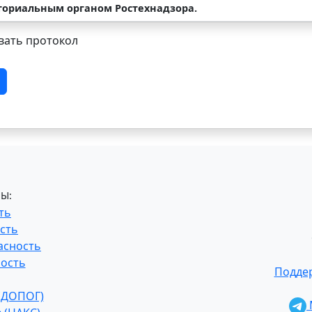
иториальным органом Ростехнадзора.
ать протокол
Ы:
ть
сть
асность
ость
Поддер
 (ДОПОГ)