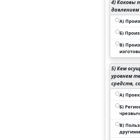
4)
Каковы т
давлением 
А) Прои
Б) Прои
В) Прои
изготови
5)
Кем осущ
уровнем те
средств, с
А) Прое
Б) Реги
чрезвыч
В) Поль
другими