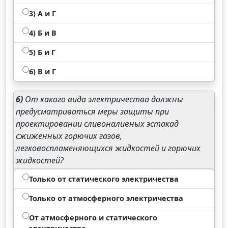
3) А и Г
4) Б и В
5) Б и Г
6) В и Г
6)
От какого вида электричества должны
предусматриваться меры защиты при
проектировании сливоналивных эстакад
сжиженных горючих газов,
легковоспламеняющихся жидкостей и горючих
жидкостей?
Только от статического электричества
Только от атмосферного электричества
От атмосферного и статического