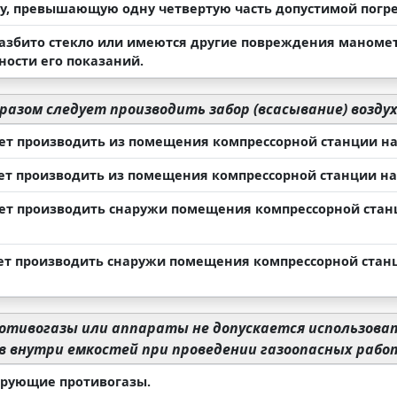
у, превышающую одну четвертую часть допустимой погр
 разбито стекло или имеются другие повреждения маномет
ности его показаний.
разом следует производить забор (всасывание) возду
ует производить из помещения компрессорной станции на 
ует производить из помещения компрессорной станции на 
ует производить снаружи помещения компрессорной станц
ует производить снаружи помещения компрессорной станц
отивогазы или аппараты не допускается использова
в внутри емкостей при проведении газоопасных рабо
трующие противогазы.