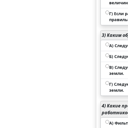
величин
Г) Если
правиль
3)
Каким об
А) След
Б) След
В) След
земли.
Г) След
земли.
4)
Какие пр
работнико
А) Филь