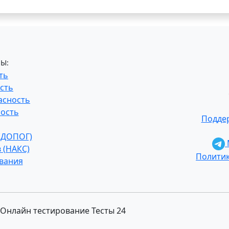
Ы:
ть
сть
асность
ость
Поддер
 (ДОПОГ)
 (НАКС)
Полити
ования
6 Онлайн тестирование Тесты 24