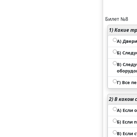
Билет №8
1)
Какие тр
А) Двер
Б) След
В) След
оборудо
Г) Все 
2)
В каком 
А) Если 
Б) Если
В) Если