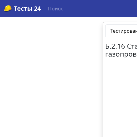
Тесты 24
Поиск
Тестирова
Б.2.16 С
газопров