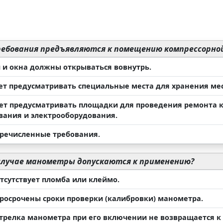
ебования предъявляются к помещению компрессорной
и и окна должны открываться вовнутрь.
ует предусматривать специальные места для хранения мес
ует предусматривать площадки для проведения ремонта к
вания и электрооборудования.
перечисленные требования.
случае манометры допускаются к применению?
отсутствует пломба или клеймо.
 просрочены сроки проверки (калибровки) манометра.
 стрелка манометра при его включении не возвращается 