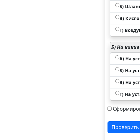
Б) Шлан
В) Кисл
Г) Возд
5)
На какие
А) На ус
Б) На ус
В) На у
Г) На ус
Сформиров
Проверить