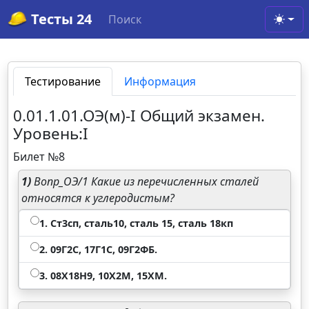
Тесты 24
Поиск
Toggl
Тестирование
Информация
0.01.1.01.ОЭ(м)-I Общий экзамен.
Уровень:I
Билет №8
1)
Вопр_ОЭ/1 Какие из перечисленных сталей
относятся к углеродистым?
1. Ст3сп, сталь10, сталь 15, сталь 18кп
2. 09Г2С, 17Г1С, 09Г2ФБ.
3. 08Х18Н9, 10Х2М, 15ХМ.