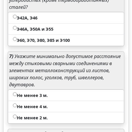
углеродистых (кроме термообработанных)
сталей?
Э42А, Э46
Э46А, Э50А и Э55
Э60, Э70, Э80, Э85 и Э100
7)
Укажите минимально допустимое расстояние
между стыковыми сварными соединениями в
элементах металлоконструкций из листов,
широких полос, уголков, труб, швеллеров,
двутавров.
Не менее 3 м.
Не менее 4 м.
Не менее 2 м.