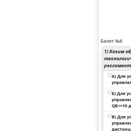
Билет №6
1)
Каким об
технологи
регламент
А) Для у
управле
Б) Для у
управле
QВ<=10 д
В) Для 
управле
дистанц