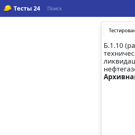
Тесты 24
Поиск
Тестирова
Б.1.10 (
техничес
ликвидац
нефтегаз
Архивна