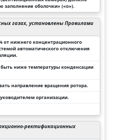
 заполнение оболочки» («о»).
сных газах, установлены Правилами
 % от нижнего концентрационного
стемой автоматического отключения
иляции.
а быть ниже температуры конденсации
вать направление вращения ротора.
руководителем организации.
еакционно-ректификационных