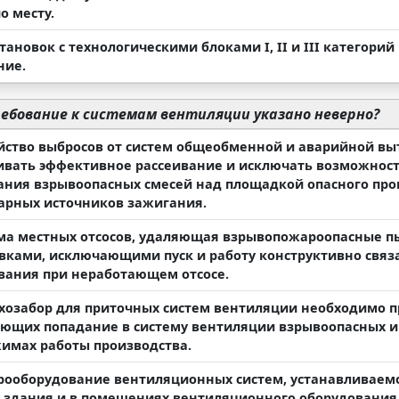
о месту.
становок с технологическими блоками I, II и III категори
ние.
ебование к системам вентиляции указано неверно?
ойство выбросов от систем общеобменной и аварийной 
ивать эффективное рассеивание и исключать возможность
ания взрывоопасных смесей над площадкой опасного прои
арных источников зажигания.
ема местных отсосов, удаляющая взрывопожароопасные п
вками, исключающими пуск и работу конструктивно связа
вания при неработающем отсосе.
ухозабор для приточных систем вентиляции необходимо п
ющих попадание в систему вентиляции взрывоопасных и 
жимах работы производства.
трооборудование вентиляционных систем, устанавливаем
 здания и в помещениях вентиляционного оборудования