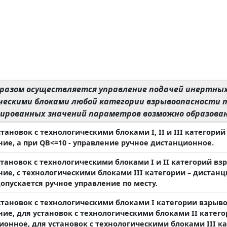
разом осуществляется управление подачей инертных 
ческими блоками любой категории взрывоопасности т
ированных значений параметров возможно образован
становок с технологическими блоками I, II и III категор
ние, а при QВ<=10 - управление ручное дистанционное.
становок с технологическими блоками I и II категорий в
ние, с технологическими блоками III категории – дистан
опускается ручное управление по месту.
установок с технологическими блоками I категории взрыв
ние, для установок с технологическими блоками II катег
ионное, для установок с технологическими блоками III к