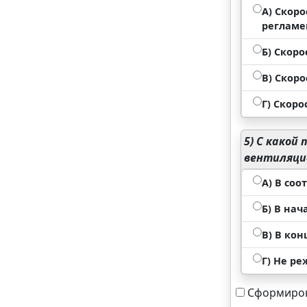
А) Скор
регламе
Б) Скор
В) Скор
Г) Скоро
5)
С какой 
вентиляци
А) В со
Б) В на
В) В ко
Г) Не ре
Сформиров