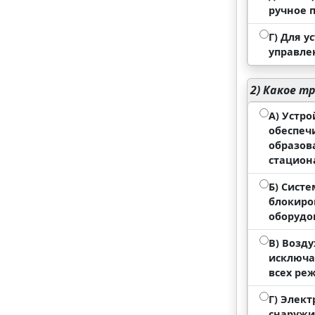
ручное п
Г) Для у
управле
2)
Какое тр
А) Устр
обеспеч
образов
стацион
Б) Сист
блокиро
оборудо
В) Возд
исключа
всех ре
Г) Элек
снаружи