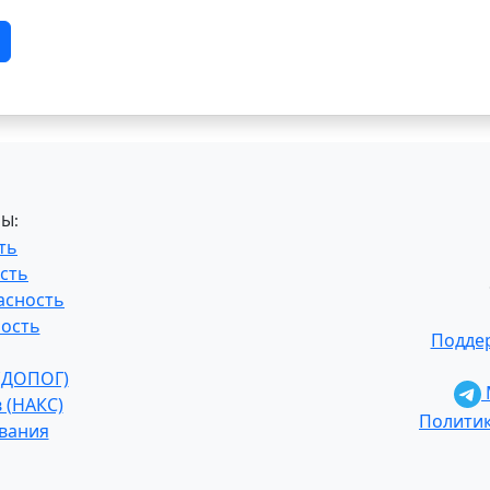
Ы:
ть
сть
асность
ость
Поддер
 (ДОПОГ)
 (НАКС)
Полити
ования