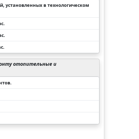
й, установленных в технологическом
с.
с.
с.
монту отопительные и
нтов.