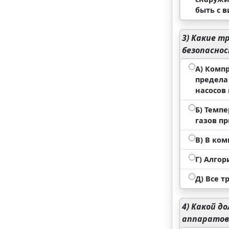
быть с 
3)
Какие тр
безопасно
А) Комп
предела
насосов
Б) Темп
газов п
В) В ко
Г) Алго
Д) Все т
4)
Какой до
аппаратов