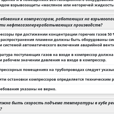
видом взрывозащиты «масляное или негорючей жидкостью
ебования к компрессорам, работающих на взрывоопа
сти нефтегазоперерабатывающих производств?
рессоры при достижении концентрации горючих газов 50
 распространения пламени должны быть оборудованы си
 и системой автоматического включения аварийной вент
ература поступающих газов на входе в компрессор должн
ри рабочем значении давления на входе в компрессор.
мпрессорных помещениях на трубопроводах следует указы
ритм остановки компрессоров определяется техническим 
ребования указаны не верно.
лжна быть скорость подъема температуры в кубе р
?