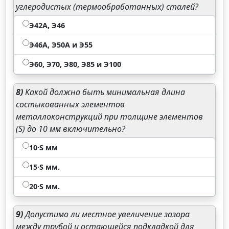
углеродистых (термообработанных) сталей?
Э42А, Э46
Э46А, Э50А и Э55
Э60, Э70, Э80, Э85 и Э100
8)
Какой должна быть минимальная длина
состыкованных элементов
металлоконструкций при толщине элементов
(S) до 10 мм включительно?
10·S мм
15·S мм.
20·S мм.
9)
Допустимо ли местное увеличение зазора
между трубой и остающейся подкладкой для