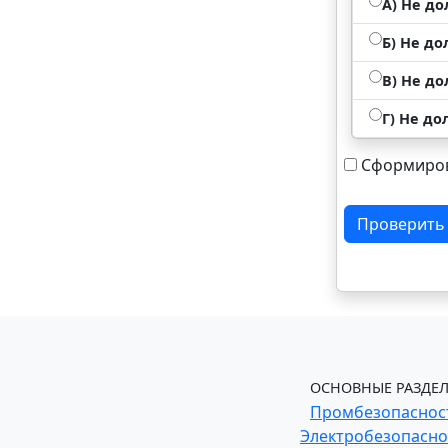
А) Не д
Б) Не д
В) Не д
Г) Не д
Сформиров
Проверить
ОСНОВНЫЕ РАЗДЕЛ
Промбезопаснос
Электробезопасно