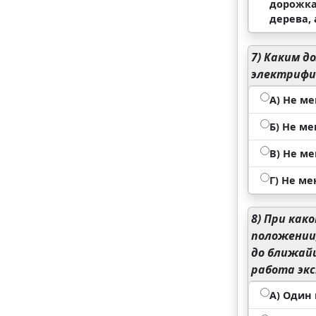
дорожка
дерева,
7)
Каким до
электрифи
А) Не ме
Б) Не ме
В) Не ме
Г) Не ме
8)
При како
положении,
до ближайш
работа экс
А) Один 