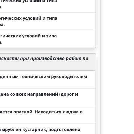
огических условий и типа
.
огических условий и типа
а.
огических условий и типа
.
сности при производстве работ по
ржденным техническим руководителем
на со всех направлений (дорог и
яется опасной. Находиться людям в
вырублен кустарник, подготовлена