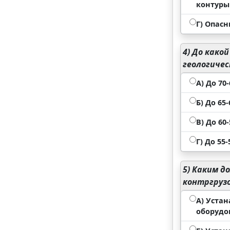
контуры
Г) Опас
4)
До какой
геологичес
А) До 70
Б) До 65
В) До 60
Г) До 55-
5)
Каким до
контргруз
А) Устан
оборудо