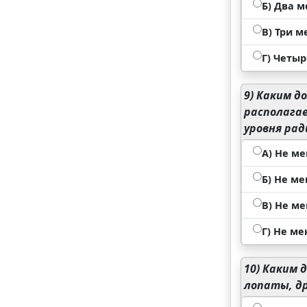
Б) Два м
В) Три м
Г) Четыр
9)
Каким до
располага
уровня ра
А) Не ме
Б) Не ме
В) Не ме
Г) Не ме
10)
Каким д
лопаты, д