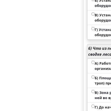
Б) Устан
оборудо
В) Устан
оборудо
Г) Устан
оборудо
6)
Что из п
сводке лес
А) Рабо
организ
Б) Площ
троп) п
В) Зона
ней во 
Г) До н