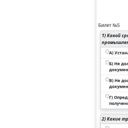
Билет №5
1)
Какой ср
промышле
А) Уста
Б) Не д
докумен
В) Не д
докумен
Г) Опре
получен
2)
Какие тр