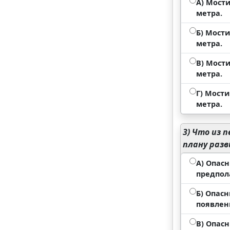
А) Мост
метра.
Б) Мост
метра.
В) Мост
метра.
Г) Мост
метра.
3)
Что из п
плану раз
А) Опас
предпол
Б) Опас
появлен
В) Опас