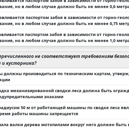
авливается паспортом забоя в зависимости от горно-геол
вания, но в любом случае должно быть не менее 0,6 метра
авливается паспортом забоя в зависимости от горно-геол
вания, но в любом случае должно быть не менее 0,75 метр
авливается паспортом забоя в зависимости от горно-геол
вания, но в любом случае должно быть не менее 1,0 метра
еречисленного не соответствует требованиям безопа
а и кустарника?
ты должны производиться по техническим картам, утве
ации
адка механизированной сводки леса должна быть огражде
редупредительными знаками
 радиусом 50 м от работающей машины по сводке леса явл
время работы машины запрещается
ачала валки дерева мотопилами вокруг него должен быть 