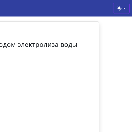
Toggl
тодом электролиза воды