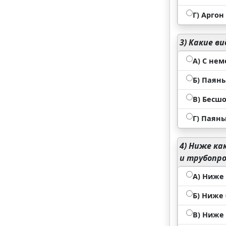
Г) Аргон
3)
Какие ви
А) С не
Б) Паян
В) Бесш
Г) Паян
4)
Ниже как
и трубопр
А) Ниже 
Б) Ниже 0
В) Ниже 