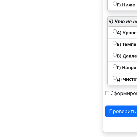
Г) Ниже 1
5)
Что не п
А) Урове
Б) Темпе
В) Давле
Г) Напр
Д) Чист
Сформиров
Проверить