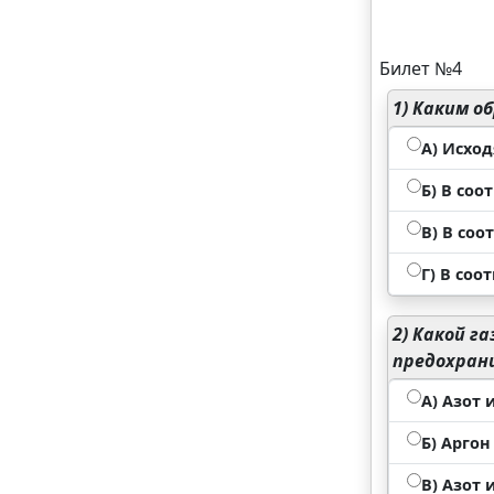
Билет №4
1)
Каким об
А) Исхо
Б) В со
В) В со
Г) В соо
2)
Какой га
предохран
А) Азот 
Б) Аргон
В) Азот 