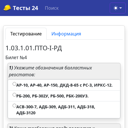
Тесты 24
Поиск
Toggl
Тестирование
Информация
1.03.1.01.ПТО-I-РД
Билет №4
1)
Укажите обозначения балластных
реостатов:
АР-10, АР-40, АР-150, ДКД-8-65 с РС-3, ИРКС-12.
РБ-200, РБ-302У, РБ-500, РБК-200У3.
АСВ-300-7, АДБ-309, АДБ-311, АДБ-318,
АДБ-3120