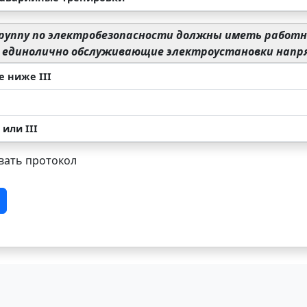
руппу по электробезопасности должны иметь работн
, единолично обслуживающие электроустановки напря
е ниже III
 или III
ать протокол