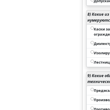
Допуска
8)
Какие из
нумеруются
Каски з
огражде
Диэлект
Изолиру
Лестниц
9)
Какие об
техническо
Предэкз
Произво
Противо