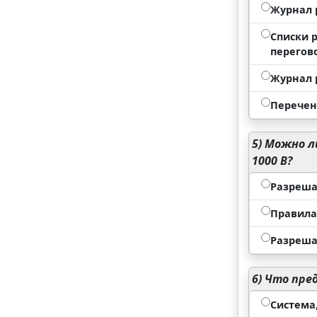
Журнал 
Списки 
перегов
Журнал 
Перечен
5)
Можно ли
1000 В?
Разреша
Правила
Разреша
6)
Что пред
Система