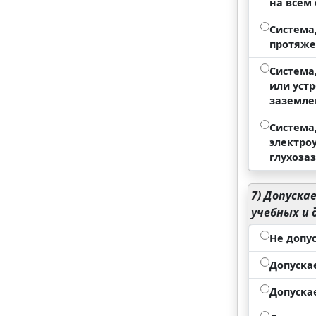
на всем
Система
протяж
Система
или уст
заземл
Система
электро
глухоза
7)
Допускае
учебных и
Не допу
Допуска
Допуска