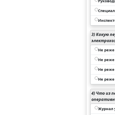
Руковод
Специал
Инспект
3)
Какую пе
электрохо
Не реже 
Не реже 
Не реже 
Не реже 
4)
Что из п
оперативн
Журнал 