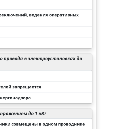
реключений, ведения оперативных
о провода в электроустановках до
телей запрещается
энергонадзора
пряжением до 1 кВ?
дники совмещены в одном проводнике