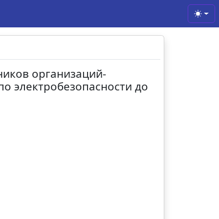
Toggl
ников организаций-
 по электробезопасности до