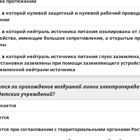
 ее протяжении
, в которой нулевой защитный и нулевой рабочий провод
ении
, в которой нейтраль источника питания изолирована от 
ройства, имеющие большое сопротивление, а открытые п
ены
, в которой нейтраль источника питания глухо заземлена
установки заземлены при помощи заземляющего устройст
земленной нейтрали источника
тся ли прохождение воздушной линии электропереда
 детских учреждений?
скается
ется
ется при согласовании с территориальными органами Ро