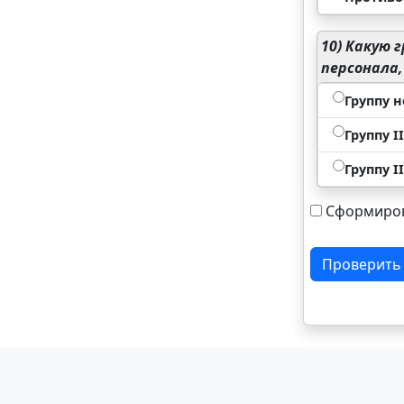
10)
Какую г
персонала
Группу н
Группу II
Группу II
Сформиров
Проверить