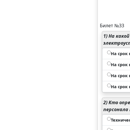
Билет №33
1)
На какой
электроус
На срок
На срок
На срок
На срок
2)
Кто опре
персонала 
Техниче