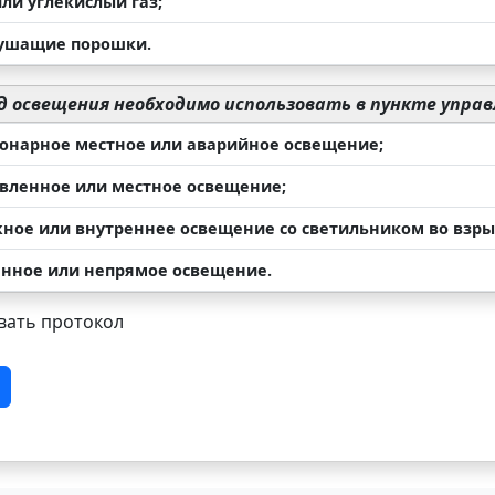
или углекислый газ;
тушащие порошки.
д освещения необходимо использовать в пункте упра
ионарное местное или аварийное освещение;
авленное или местное освещение;
жное или внутреннее освещение со светильником во вз
еянное или непрямое освещение.
ать протокол