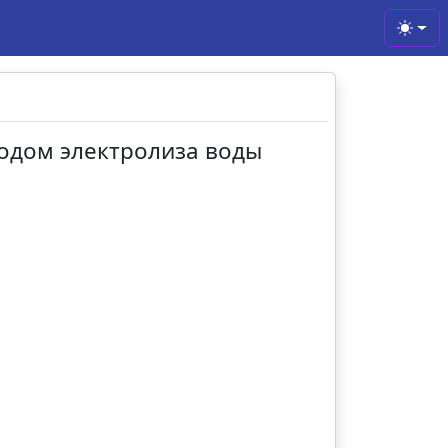
Toggl
тодом электролиза воды