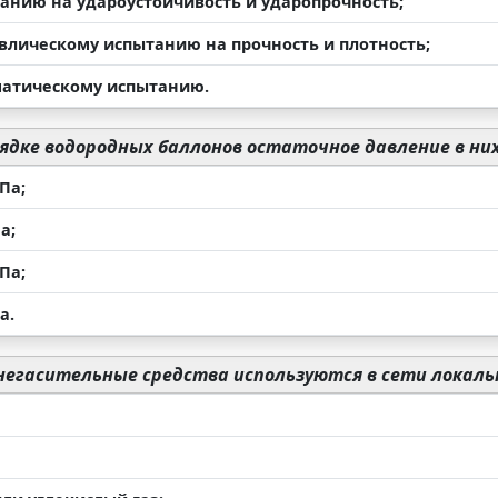
танию на удароустойчивость и ударопрочность;
авлическому испытанию на прочность и плотность;
матическому испытанию.
ядке водородных баллонов остаточное давление в ни
МПа;
а;
МПа;
а.
негасительные средства используются в сети локал