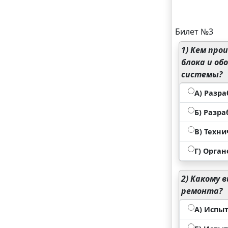
Билет №3
1)
Кем прои
блока и об
системы?
А) Разр
Б) Разр
В) Техн
Г) Орган
2)
Какому в
ремонта?
А) Испы