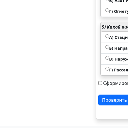
В) Азот 
Г) Огне
5)
Какой ви
А) Стац
Б) Напр
В) Нару
Г) Расс
Сформиров
Проверить