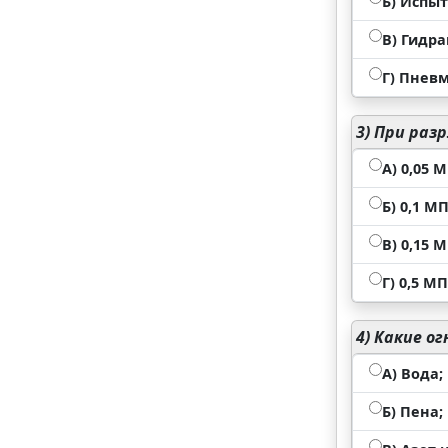
Б) Испы
В) Гидр
Г) Пнев
3)
При разр
А) 0,05 
Б) 0,1 МП
В) 0,15 
Г) 0,5 МП
4)
Какие ог
А) Вода;
Б) Пена;