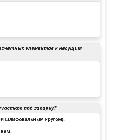
асчетных элементов к несущим
частков под заварку?
кой шлифовальным кругом).
енем.