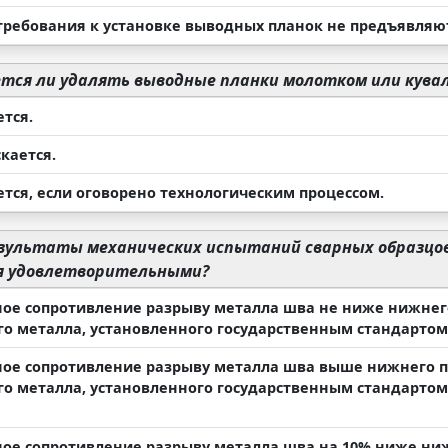
требования к установке выводных планок не предъявляю
тся ли удалять выводные планки молотком или кува
тся.
кается.
ется, если оговорено технологическим процессом.
зультаты механических испытаний сварных образцо
 удовлетворительными?
ое сопротивление разрыву металла шва не ниже нижнег
го металла, установленного государственным стандартом
ое сопротивление разрыву металла шва выше нижнего п
го металла, установленного государственным стандартом
ое сопротивление разрыву металла шва на 10% ниже ни