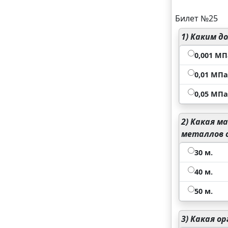
Билет №25
1)
Каким до
0,001 МПа
0,01 МПа 
0,05 МПа 
2)
Какая ма
металлов с
30 м.
40 м.
50 м.
3)
Какая ор