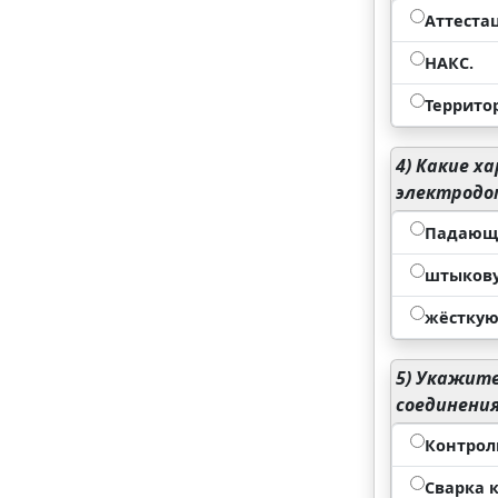
Аттеста
НАКС.
Террито
4)
Какие ха
электродо
Падающу
штыкову
жёсткую
5)
Укажите 
соединени
Контрол
Сварка 