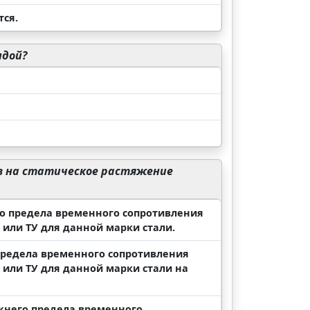
тся.
лдой?
в на статическое растяжение
о предела временного сопротивления
 или ТУ для данной марки стали.
редела временного сопротивления
 или ТУ для данной марки стали на
жнего предела временного