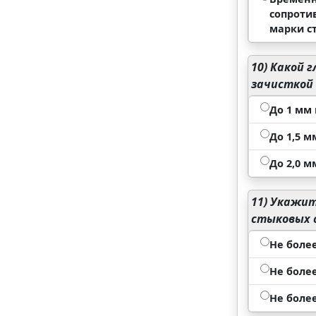
сопроти
марки с
10)
Какой г
зачисткой 
До 1 мм
До 1,5 
До 2,0 
11)
Укажите
стыковых с
Не более
Не более
Не более