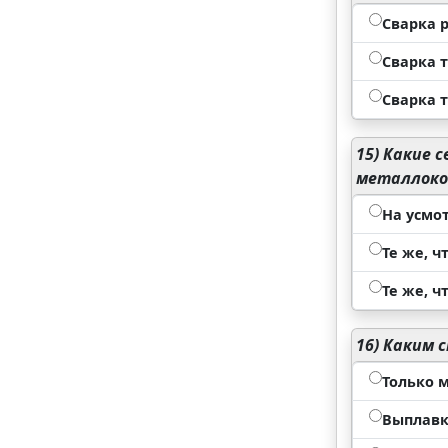
Сварка 
Сварка 
Сварка 
15)
Какие с
металлоко
На усмо
Те же, 
Те же, ч
16)
Каким с
Только 
Выплавк