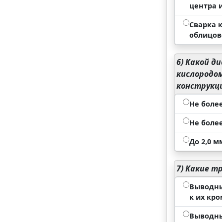
центра 
Сварка 
облицов
6)
Какой ди
кислородом
конструкци
Не более
Не более
До 2,0 
7)
Какие тр
Выводны
к их кр
Выводны