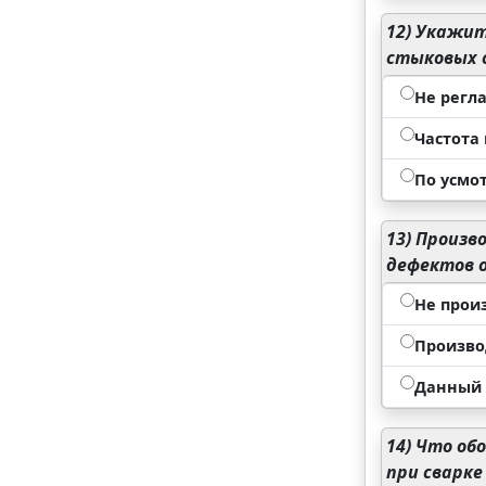
12)
Укажите
стыковых 
Не регл
Частота
По усмо
13)
Произво
дефектов о
Не прои
Произво
Данный в
14)
Что обо
при сварке