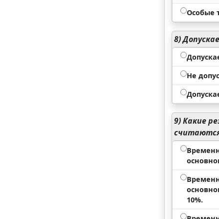
Особые 
8)
Допускае
Допускае
Не допус
Допуска
9)
Какие ре
считаются
Временн
основно
Временн
основно
10%.
Временн