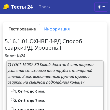
Тесты 24
Поиск
Toggl
Тестирование
Информация
5.16.1.01.ОХНВП-I-РД Способ
сварки:РД. Уровень:I
Билет №24
1)
ГОСТ 16037-80 Какой должна быть ширина
усиления стыкового шва трубы с толщиной
стенки 2 мм, выполненного ручной дуговой
сваркой на съемном подкладном кольце?
1. От 4-х до 6 мм.
2. От 5-х до 7 мм.
3. От 3-х до 5 мм.