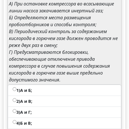
А) При остановке компрессора во всасывающие
линии насоса закачивается инертный газ;
Б) Определяются места размещения
пробоотборников и способы контроля;
В) Периодический контроль за содержанием
кислорода в горючем газе должен проводится не
реже двух раз в смену;
Г) Предусматриваются блокировки,
обеспечивающие отключение привода
компрессора в случае повышения содержания
кислорода в горючем газе выше предельно
допустимого значения.
1)А и Б;
2)А и В;
3)А и Г;
4)Б и В;