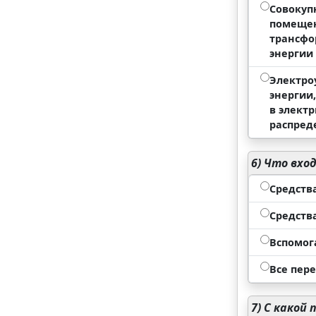
Совокуп
помещен
трансфо
энергии
Электро
энергии
в элект
распред
6)
Что вход
Средств
Средств
Вспомог
Все пер
7)
С какой 