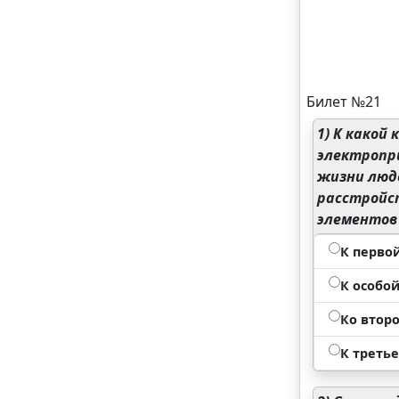
Билет №21
1)
К какой 
электропр
жизни люде
расстройст
элементов 
К перво
К особо
Ко втор
К треть