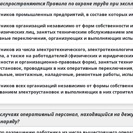
распространяются Правила по охране труда при эксп
тников промышленных предприятий, в составе которых и
тников организаций независимо от форм собственности 
физических лиц, занятых техническим обслуживанием эле
вные переключения, организующих и выполняющих испы
тников из числа электротехнического, электротехнологич
ла, а также на работодателей (физических и юридически
нности и организационно-правовых форм), занятых техн
установок, проводящих в них оперативные переключени
льные, монтажные, наладочные, ремонтные работы, исп
тников всех организаций независимо от формы собственн
ванием электроустановок и выполняющих в них строите
 случаях оперативный персонал, находящийся на деж
 наряду?
по разрешению работника из числа вышестоящего опера