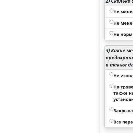
2)
Сколько 
Не мене
Не мене
Не норм
3)
Какие ме
предохране
а также д
Не испо
На траве
также н
установ
Закрыва
Все пер