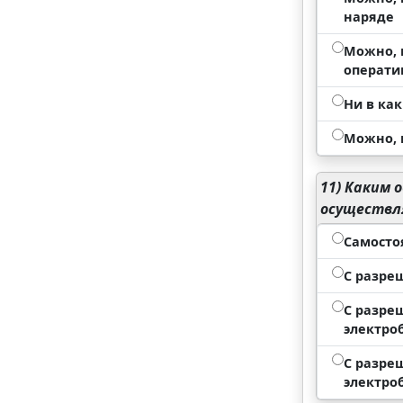
наряде
Можно, 
операти
Ни в как
Можно, 
11)
Каким о
осуществля
Самосто
С разре
С разре
электро
С разре
электро