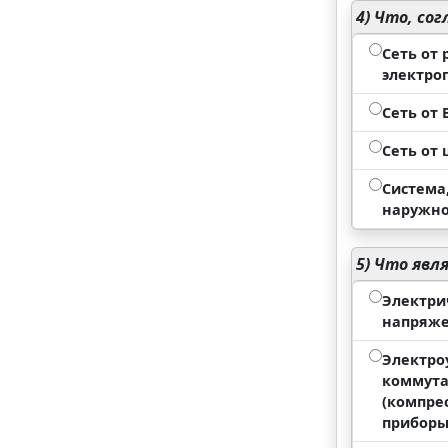
4)
Что, сог
Сеть от
электро
Сеть от
Сеть от
Система
наружно
5)
Что явля
Электри
напряже
Электро
коммута
(компре
прибор