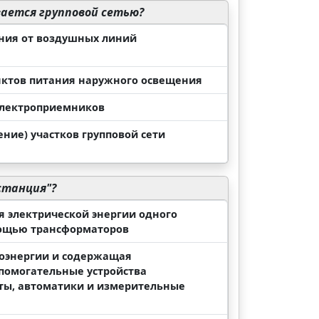
ается групповой сетью?
ения от воздушных линий
унктов питания наружного освещения
 электроприемников
ние) участков групповой сети
станция"?
я электрической энергии одного
мощью трансформаторов
роэнергии и содержащая
помогательные устройства
иты, автоматики и измерительные