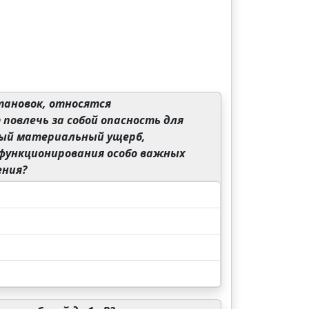
тановок, относятся
овлечь за собой опасность для
ьный материальный ущерб,
 функционирования особо важных
ения?