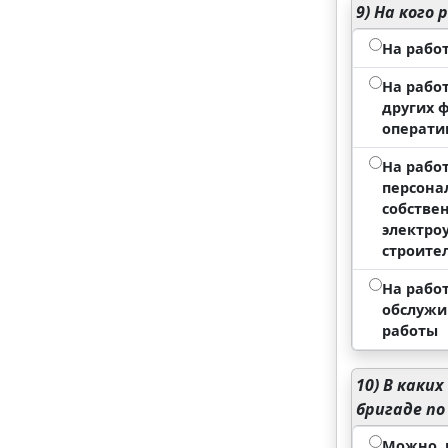
9)
На кого 
На рабо
На рабо
других 
операти
На рабо
персона
собстве
электро
строите
На рабо
обслужи
работы
10)
В каких
бригаде по
Можно, 