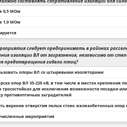
должно составлять сопротивление изоляции для силов
е 0,5 МОм
е 1,0 МОм
ируется
роприятия следует предпринимать в районах рассел
ния изоляции ВЛ от загрязнения, независимо от сте
ля предотвращения гибели птиц?
льзовать опоры ВЛ со штыревыми изоляторами
рсах опор ВЛ 35-220 кВ, в том числе в местах крепления
а тросостойках для исключения возможности посадки ил
ку противоптичьих заградителей
ть верхние отверстия полых стоек железобетонных опор
ечисленные мероприятия