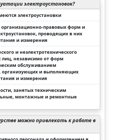
луатации электроустановок?
меются электроустановки
и организационно-правовых форм и
ктроустановок, проводящих в них
тания и измерения
еского и неэлектротехнического
х лиц, независимо от форм
ическим обслуживанием
я, организующих и выполняющих
ытания и измерения
ости, занятых техническим
льные, монтажные и ремонтные
урстве можно привлекать к работе в
тивного персонала и оформлением в