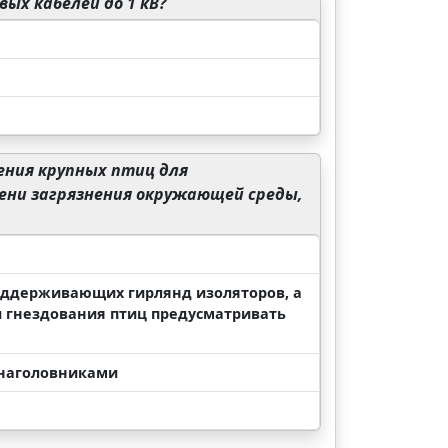
ых кабелей до 1 кВ?
ения крупных птиц для
пени загрязнения окружающей среды,
 поддерживающих гирлянд изоляторов, а
и гнездования птиц предусматривать
 наголовниками