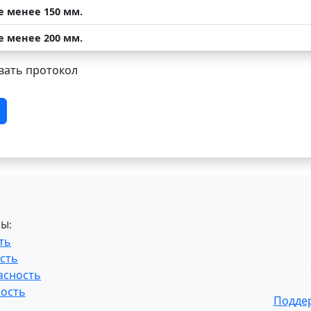
е менее 150 мм.
е менее 200 мм.
ать протокол
Ы:
ть
сть
асность
ость
Поддер