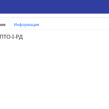
ние
Информация
.ПТО-I-РД