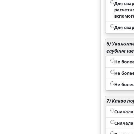
Для сва
расчетн
вспомог
Для сва
6)
Укажите 
глубине шв
Не боле
Не более
Не боле
7)
Каков по
Сначала
Сначала