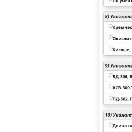
По усмо
8)
Укажите 
Кремнес
Окислит
Кислые,
9)
Укажите 
ВД-306, В
АСВ-300-
ПД-502, 
10)
Укажите
Длина н