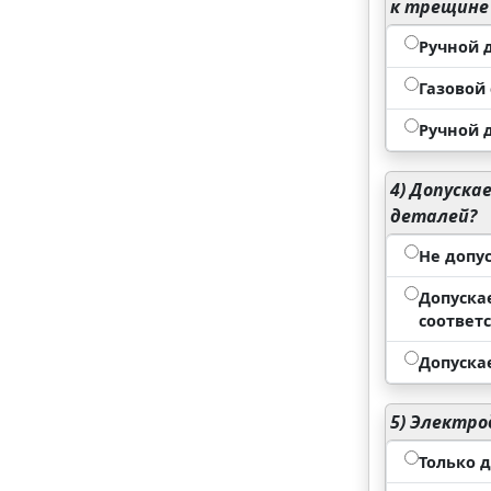
к трещине 
Ручной 
Газовой 
Ручной 
4)
Допускае
деталей?
Не допус
Допуска
соответ
Допускае
5)
Электро
Только 