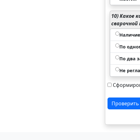
10)
Какое к
сварочной 
Наличие
По одно
По два 
Не регл
Сформиров
Проверить