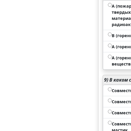
А (пожа
твердых 
материа
радиоак
В (горен
А (горен
А (горен
веществ
9)
В каком 
Совмест
Совмест
Совмест
Совмест
мастик