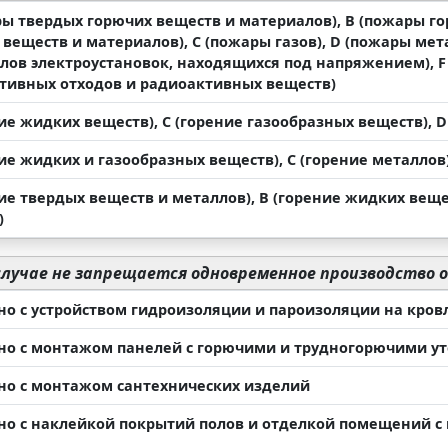
ры твердых горючих веществ и материалов), В (пожары г
веществ и материалов), С (пожары газов), D (пожары мет
лов электроустановок, находящихся под напряжением), 
тивных отходов и радиоактивных веществ)
ие жидких веществ), С (горение газообразных веществ), 
ие жидких и газообразных веществ), С (горение металлов)
ие твердых веществ и металлов), В (горение жидких веще
)
случае не запрещается одновременное производство 
но с устройством гидроизоляции и пароизоляции на кров
но с монтажом панелей с горючими и трудногорючими у
но с монтажом сантехнических изделий
но с наклейкой покрытий полов и отделкой помещений с 