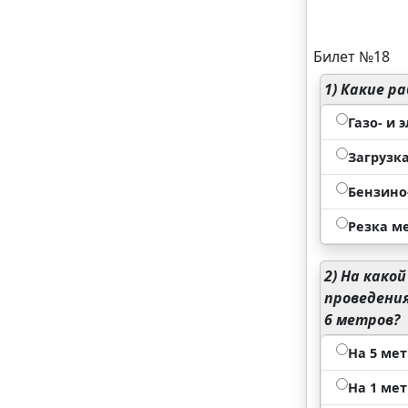
Билет №18
1)
Какие ра
Газо- и
Загрузк
Бензино
Резка м
2)
На какой
проведени
6 метров?
На 5 ме
На 1 мет