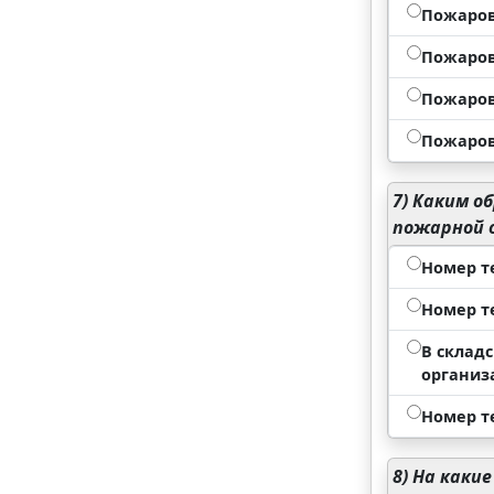
Пожаров
Пожаров 
Пожаров 
Пожаров 
7)
Каким об
пожарной 
Номер т
Номер т
В склад
организ
Номер т
8)
На какие