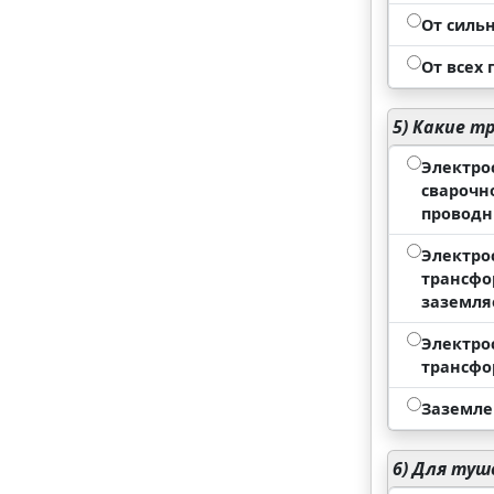
От силь
От всех
5)
Какие тр
Электро
сварочн
проводн
Электро
трансфо
заземля
Электро
трансфо
Заземле
6)
Для туше