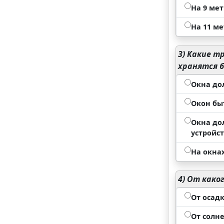
На 9 ме
На 11 м
3)
Какие тр
хранятся б
Окна до
Окон бы
Окна до
устройс
На окна
4)
От каког
От осадк
От солн