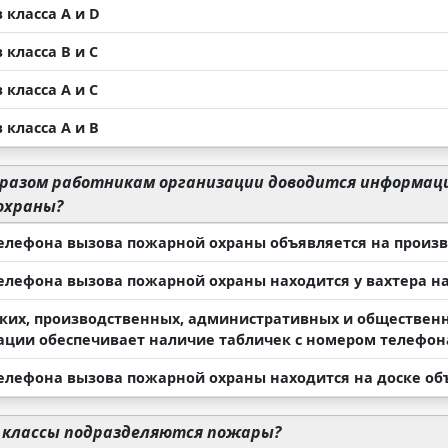
 класса А и D
класса В и С
класса А и С
класса А и В
разом работникам организации доводится информаци
охраны?
елефона вызова пожарной охраны объявляется на произ
елефона вызова пожарной охраны находится у вахтера н
ских, производственных, административных и обществе
ации обеспечивает наличие табличек с номером телефон
елефона вызова пожарной охраны находится на доске о
 классы подразделяются пожары?