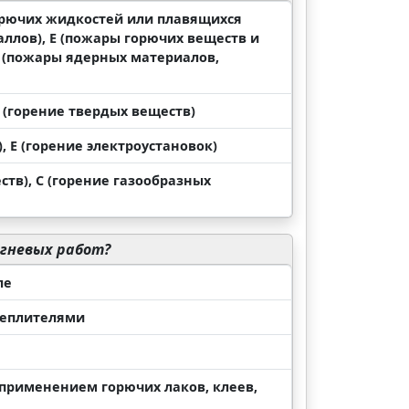
орючих жидкостей или плавящихся
аллов), Е (пожары горючих веществ и
F (пожары ядерных материалов,
D (горение твердых веществ)
, Е (горение электроустановок)
ств), С (горение газообразных
огневых работ?
ле
теплителями
применением горючих лаков, клеев,