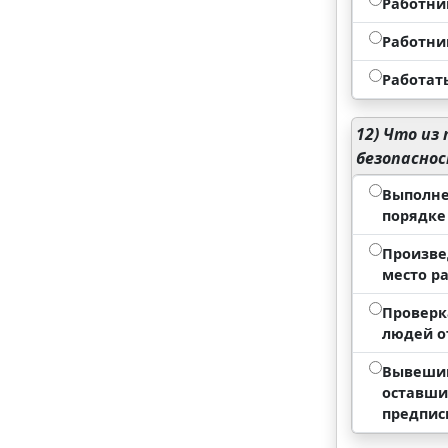
Работни
Работни
Работат
12)
Что из 
безопасно
Выполне
порядке
Произве
место р
Проверк
людей о
Вывешив
оставши
предпис