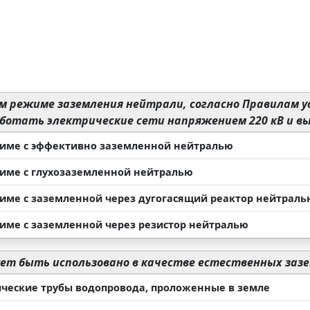
м режиме заземления нейтрали, согласно Правилам 
ботать электрические сети напряжением 220 кВ и в
име с эффективно заземленной нейтралью
име с глухозаземленной нейтралью
име с заземленной через дугогасящий реактор нейтраль
име с заземленной через резистор нейтралью
т быть использовано в качестве естественных заз
ческие трубы водопровода, проложенные в земле