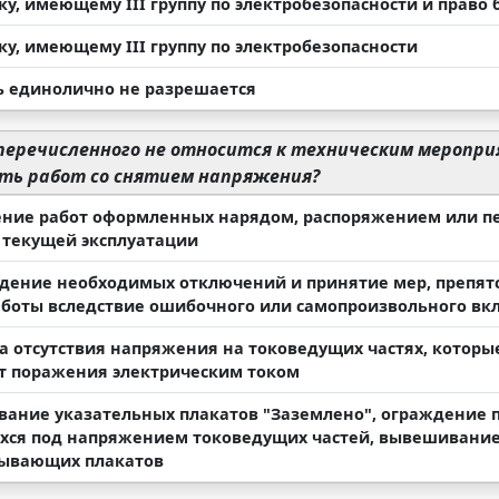
ку, имеющему III группу по электробезопасности и право
ку, имеющему III группу по электробезопасности
ь единолично не разрешается
перечисленного не относится к техническим меропр
сть работ со снятием напряжения?
ние работ оформленных нарядом, распоряжением или пе
 текущей эксплуатации
дение необходимых отключений и принятие мер, препят
аботы вследствие ошибочного или самопроизвольного в
а отсутствия напряжения на токоведущих частях, котор
т поражения электрическим током
ание указательных плакатов "Заземлено", ограждение п
хся под напряжением токоведущих частей, вывешивани
ывающих плакатов