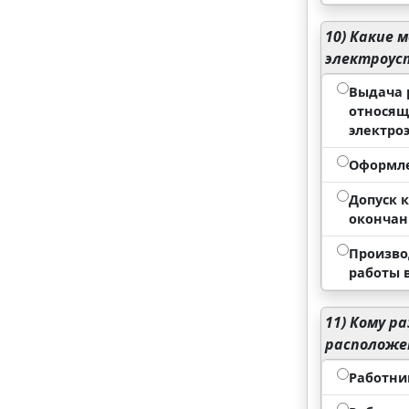
10)
Какие м
электроус
Выдача р
относящ
электро
Оформле
Допуск к
окончан
Произво
работы 
11)
Кому ра
расположен
Работни