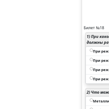
Билет №18
1)
При како
должны ра
При реж
При реж
При реж
При реж
2)
Что може
Металли