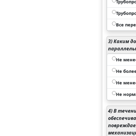
Трубопр
Трубопр
Все пер
3)
Каким до
параллель
Не мене
Не боле
Не мене
Не норм
4)
В течени
обеспечив
повреждае
механизац