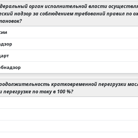
деральный орган исполнительной власти осуществл
ский надзор за соблюдением требований правил по о
тановок?
сии
адзор
дарт
ебнадзор
родолжительность кратковременной перегрузки мас
 перегрузке по току в 100 %?