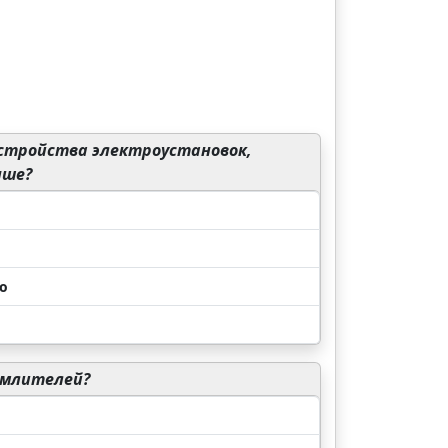
устройства электроустановок,
ыше?
ю
емлителей?