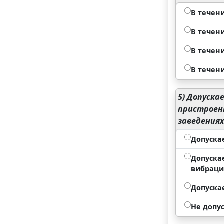
В течени
В течени
В течени
В течени
5)
Допускае
пристроенн
заведениях
Допуска
Допуска
вибрац
Допуска
Не допу