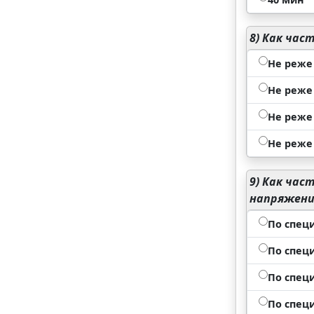
8)
Как част
Не реже
Не реже 
Не реже 
Не реже 
9)
Как част
напряжени
По спец
По спец
По специ
По специ