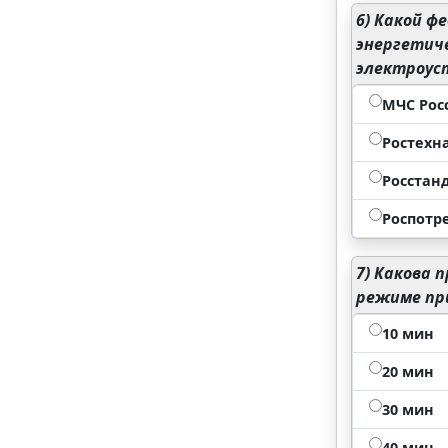
6)
Какой фе
энергетиче
электроус
МЧС Рос
Ростехн
Росстан
Роспотр
7)
Какова п
режиме при
10 мин
20 мин
30 мин
40 мин