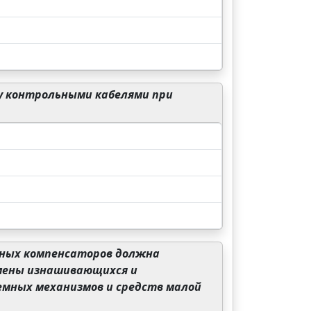
у контрольными кабелями при
нных компенсаторов должна
мены изнашивающихся и
емных механизмов и средств малой