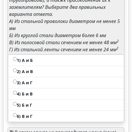
трубопроводы), а также присоединение их к
заземлителям? Выберите два правильных
варианта ответа.
А) Из стальной проволоки диаметром не менее 5
мм
Б) Из круглой стали диаметром более 6 мм
2
В) Из полосовой стали сечением не менее 48 мм
2
Г) Из стальной ленты сечением не менее 24 мм
1) A и Б
2) А и В
3) А и Г
4) Б и В
5) Б и Г
6) В и Г