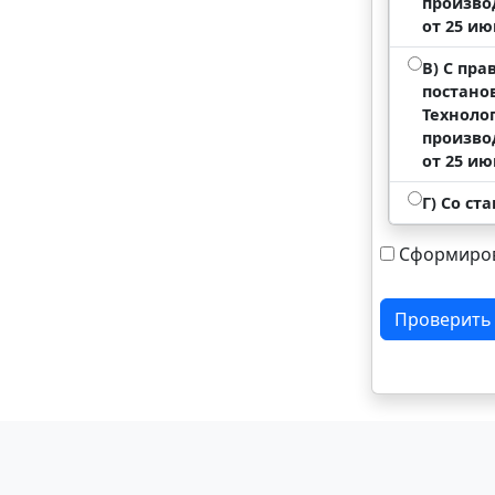
произво
от 25 июн
В) С пр
постано
Техноло
произво
от 25 июн
Г) Со с
Сформиров
Проверить