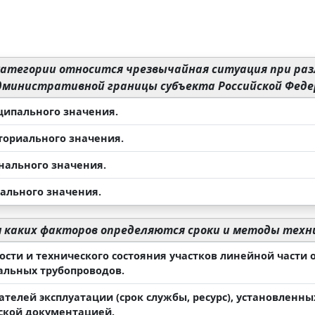
категории относится чрезвычайная ситуация при раз
дминистративной границы субъекта Российской Феде
ципального значения.
иториального значения.
онального значения.
рального значения.
 каких факторов определяются сроки и методы техн
ности и технического состояния участков линейной части
альных трубопроводов.
ателей эксплуатации (срок службы, ресурс), установленн
ской документацией.