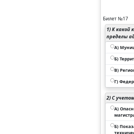
Билет №17
1)
К какой 
пределы а
А) Муни
Б) Терр
В) Реги
Г) Феде
2)
С учетом
А) Опас
магистр
Б) Показ
техниче