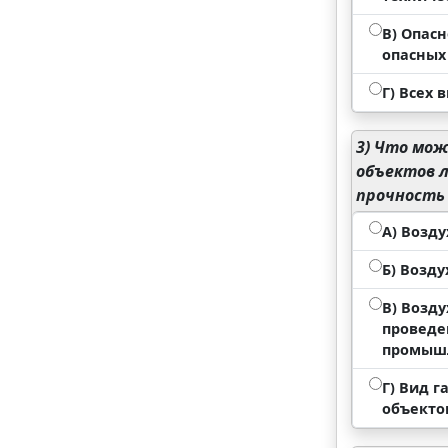
В) Опас
опасных
Г) Всех
3)
Что може
объектов 
прочность
А) Возду
Б) Возду
В) Возд
проведе
промышл
Г) Вид 
объекто