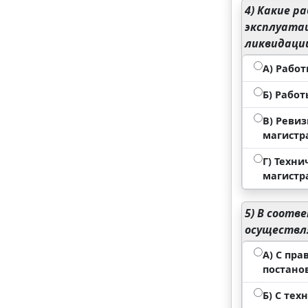
4)
Какие ра
эксплуата
ликвидаци
А) Рабо
Б) Работ
В) Реви
магистр
Г) Техн
магистр
5)
В соотв
осуществл
А) С пр
постано
Б) С те