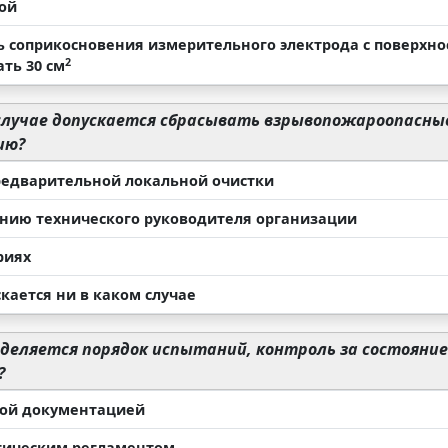
ой
 соприкосновения измерительного электрода с поверхн
2
ть 30 см
случае допускается сбрасывать взрывопожароопасн
ию?
редварительной локальной очистки
нию технического руководителя организации
риях
кается ни в каком случае
деляется порядок испытаний, контроль за состояни
?
ой документацией
гическим регламентом