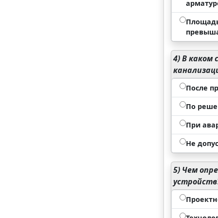
арматур
Площадь
превыша
4)
В каком 
канализац
После п
По реше
При ава
Не допус
5)
Чем опре
устройств
Проектн
Техноло