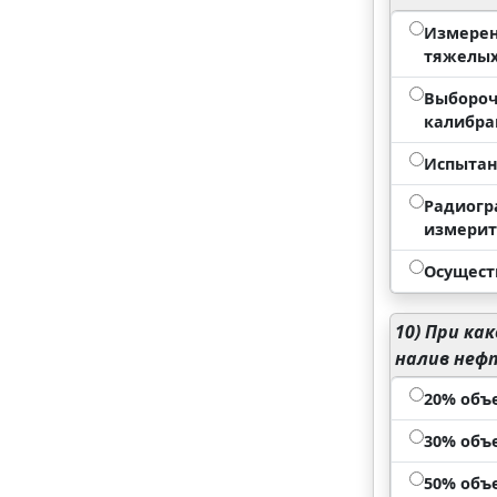
Измерен
тяжелых
Выбороч
калибр
Испытан
Радиогр
измерит
Осущест
10)
При как
налив неф
20% объ
30% объ
50% объ