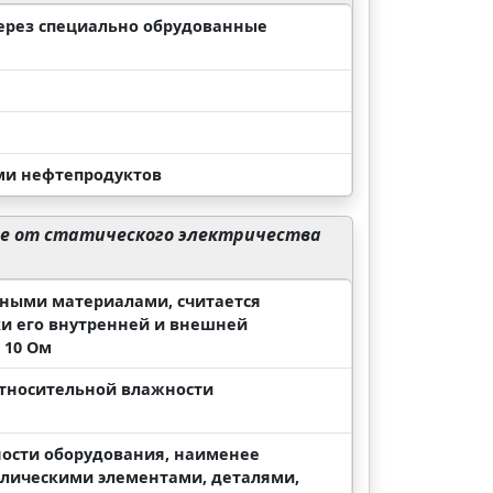
через специально обрудованные
ми нефтепродуктов
те от статического электричества
чными материалами, считается
ки его внутренней и внешней
 10 Ом
относительной влажности
ности оборудования, наименее
ллическими элементами, деталями,