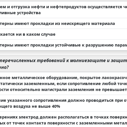
ием и отгрузка нефти и нефтепродуктов осуществляется 
ливные устройства
стерны имеют прокладки из неискрящего материала
кается ни в каком случае
стерны имеют прокладки устойчивые к разрушению пара
 перечисленных требований к молниезащите и защи
рно?
нное металлическое оборудование, покрытое лакокрасо
статически заземленным, если сопротивление любой точ
ости относительно магистрали заземления не превышает
ие указанного сопротивления должно проводиться при 
щего воздуха не выше 40%
ерениях электрод должен располагаться в точках поверх
ых от точек контакта поверхности с заземленными мета