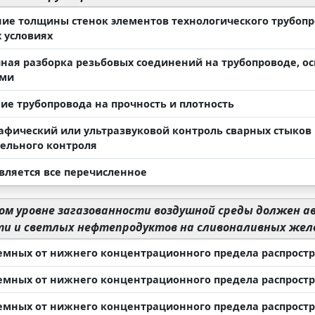
ие толщины стенок элементов технологического трубопр
 условиях
ная разборка резьбовых соединений на трубопроводе, о
ами
ие трубопровода на прочность и плотность
афический или ультразвуковой контроль сварных стыков 
ельного контроля
вляется все перечисленное
ом уровне загазованности воздушной среды должен 
ти и светлых нефтепродуктов на сливоналивных жел
емных от нижнего концентрационного предела распрост
емных от нижнего концентрационного предела распрост
емных от нижнего концентрационного предела распрост