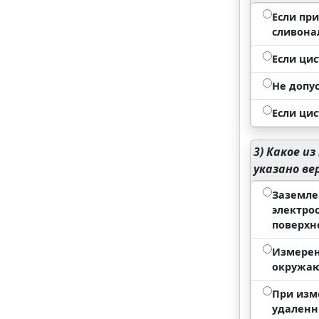
Если пр
сливона
Если ци
Не допус
Если ци
3)
Какое из
указано ве
Заземле
электро
поверхн
Измерен
окружаю
При изм
удаленн