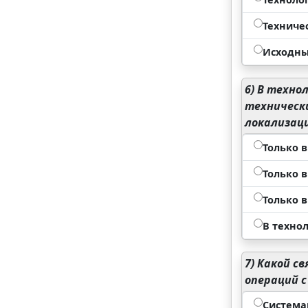
Техниче
Исходны
6)
В технол
техническ
локализаци
Только 
Только в
Только в
В техно
7)
Какой св
операций 
Система