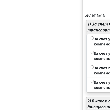
Билет №16
1)
За счет 
транспорт
За счет
компенс
За счет
компенс
За счет
компенс
За счет
компенс
2)
В каком 
дающего ис