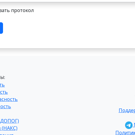
ать протокол
Ы:
ть
сть
асность
ость
Поддер
 (ДОПОГ)
 (НАКС)
Полити