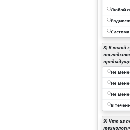
Любой с
Радиосв
Система
8)
В какой 
последстви
предыдуще
Не мене
Не мене
Не мене
В течен
9)
Что из п
технологи