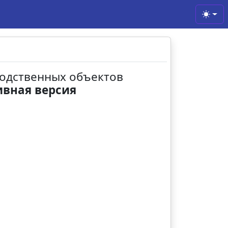
Toggl
зводственных объектов
ивная версия