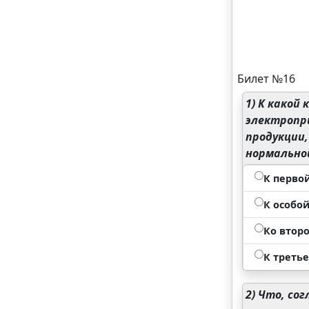
Билет №16
1)
К какой 
электропр
продукции
нормально
К перво
К особо
Ко втор
К треть
2)
Что, сог