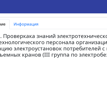
ние
Информация
2. Проверкака знаний электротехническ
ехнологического персонала организац
ацию электроустановок потребителей 
ъемных кранов (III группа по электроб