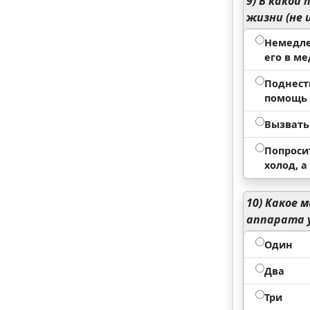
9)
В какой 
жизни (не 
Немедле
его в м
Поднест
помощь 
Вызвать
Попроси
холод, 
10)
Какое м
аппарата у
Один
Два
Три