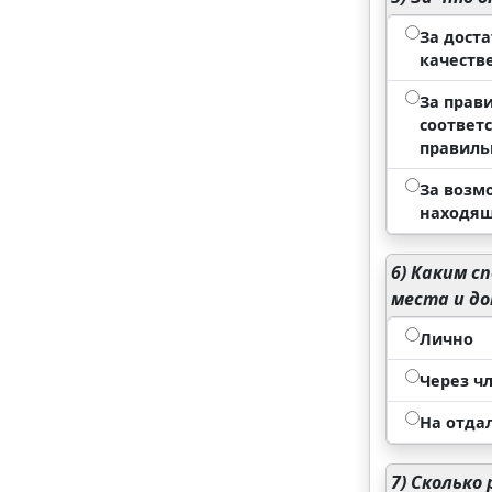
За дост
качеств
За прав
соответ
правиль
За возм
находящ
6)
Каким сп
места и до
Лично
Через ч
На отда
7)
Сколько 