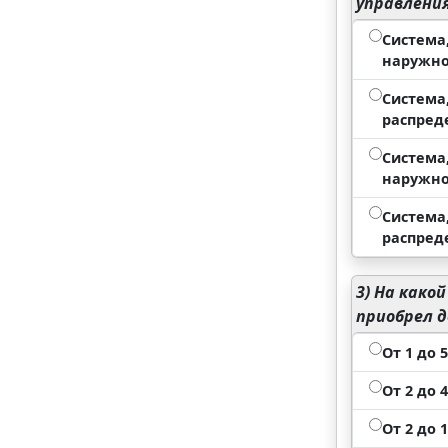
управлени
Система
наружно
Система
распред
Система
наружно
Система
распред
3)
На какой
приобрел 
От 1 до 
От 2 до 
От 2 до 