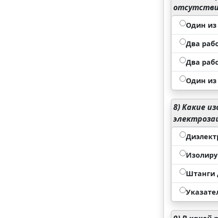
отсутствия
Один из
Два раб
Два рабо
Один из
8)
Какие из
электроза
Диэлект
Изолиру
Штанги 
Указате