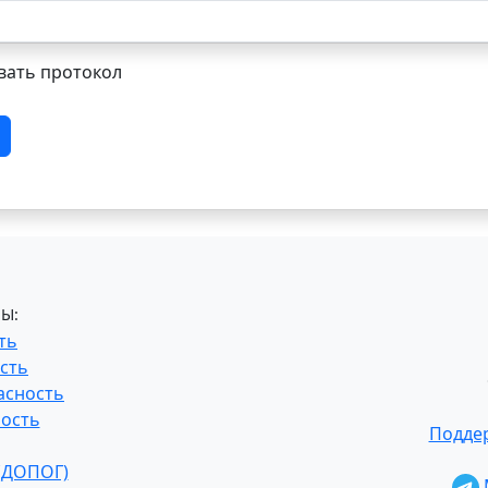
ать протокол
Ы:
ть
сть
асность
ость
Поддер
 (ДОПОГ)