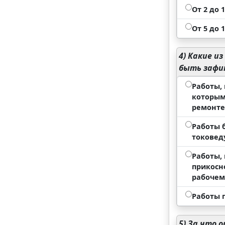
От 2 до 
От 5 до 
4)
Какие из
быть зафик
Работы,
которым
ремонте
Работы 
токовед
Работы,
прикосн
рабочем
Работы 
5)
За что о