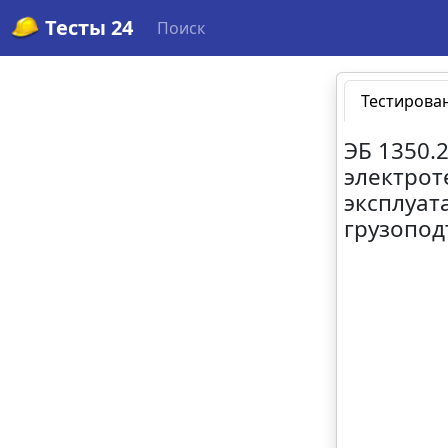
Тесты 24
Поиск
Тестирова
ЭБ 1350.
электрот
эксплуат
грузопод