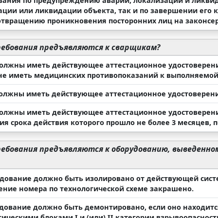
ования по предупреждению аварий, локализации и ликвид
ации или ликвидации объекта, так и по завершении его 
отвращению проникновения посторонних лиц на законсе
ебования предъявляются к сварщикам?
должны иметь действующее аттестационное удостоверени
 не иметь медицинских противопоказаний к выполняемой
должны иметь действующее аттестационное удостоверение
должны иметь действующее аттестационное удостоверени
я срока действия которого прошло не более 3 месяцев, п
ебования предъявляются к оборудованию, выведенно
удование должно быть изолировано от действующей систе
ение номера по технологической схеме закрашено.
удование должно быть демонтировано, если оно находит
ическими блоками I и (или) II категории взрывоопасности