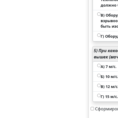
должно 
В) Обор
взрывоо
быть из
Г) Обор
5)
При како
вышек (мач
А) 7 м/с.
Б) 10 м/с
В) 12 м/с
Г) 15 м/с.
Сформиров