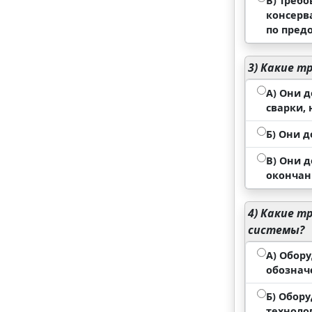
В) Треб
консерв
по пред
3)
Какие тр
А) Они 
сварки,
Б) Они 
В) Они 
окончани
4)
Какие тр
системы?
А) Обор
обознач
Б) Обор
технолог