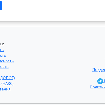
Ы:
ть
сть
асность
ость
Поддер
 (ДОПОГ)
 (НАКС)
Полити
ования