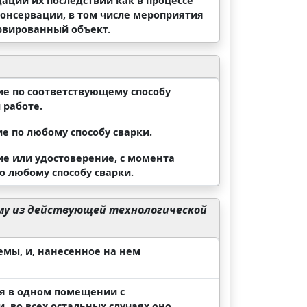
ации их последствий как в процессе
консервации, в том числе мероприятия
рвированный объект.
е по соответствующему способу
 работе.
 по любому способу сварки.
е или удостоверение, с момента
о любому способу сварки.
му из действующей технологической
мы, и, нанесенное на нем
ся в одном помещении с
, во всех остальных случаях оно