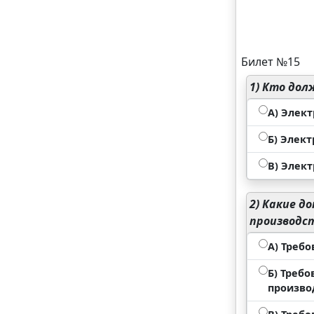
Билет №15
1)
Кто долж
А) Элект
Б) Элект
В) Элек
2)
Какие до
производс
А) Треб
Б) Треб
произво