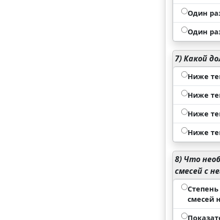
Один раз
Один раз
7)
Какой до
Ниже те
Ниже те
Ниже те
Ниже те
8)
Что необ
смесей с н
Степень
смесей н
Показат