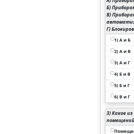
А) Прибора
Б) Прибор
В) Прибора
автомати
Г) Блокиро
1) A и Б
2) А и В
3) А и Г
4) Б и В
5) Б и Г
6) В и Г
3)
Какое из
помещений
Помещен