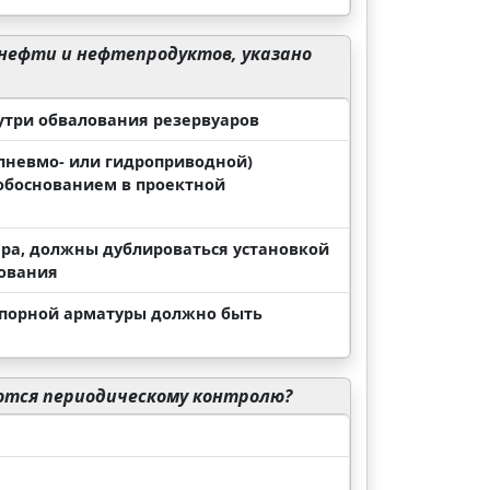
нефти и нефтепродуктов, указано
утри обвалования резервуаров
пневмо- или гидроприводной)
 обоснованием в проектной
ара, должны дублироваться установкой
лования
апорной арматуры должно быть
ются периодическому контролю?