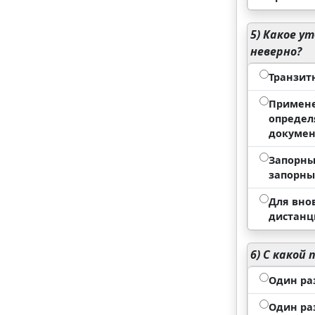
5)
Какое ут
неверно?
Транзит
Примене
определ
докуме
Запорны
запорны
Для вно
дистанц
6)
С какой 
Один раз
Один раз