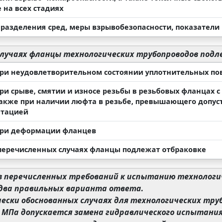
 на всех стадиях
 разделения сред, меры взрывобезопасности, показатели
случаях фланцы технологических трубопроводов под
при неудовлетворительном состоянии уплотнительных по
при срыве, смятии и износе резьбы в резьбовых фланцах
также при наличии люфта в резьбе, превышающего допу
нтацией
при деформации фланцев
 перечисленных случаях фланцы подлежат отбраковке
з перечисленных требований к испытанию технологич
два правильных варианта ответа.
чески обоснованных случаях для технологических тр
0 МПа допускается замена гидравлического испытания