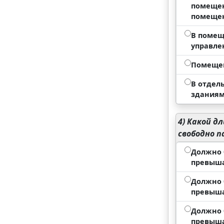
помещен
помещен
В помещ
управле
Помещен
В отдел
здания
4)
Какой дл
свободно 
Должно 
превыша
Должно 
превыша
Должно 
превыша