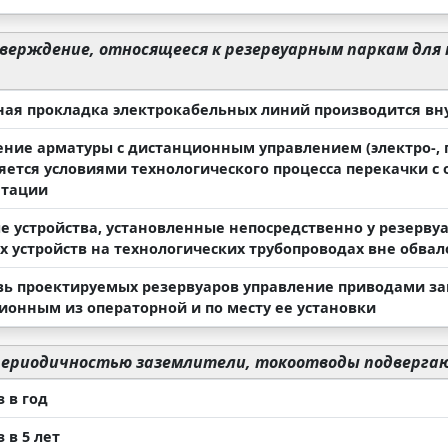
верждение, относящееся к резервуарным паркам для 
ная прокладка электрокабельных линий производится вн
ние арматуры с дистанционным управлением (электро-, 
яется условиями технологического процесса перекачки с
нтации
е устройства, установленные непосредственно у резерву
х устройств на технологических трубопроводах вне обва
вь проектируемых резервуаров управление приводами з
ионным из операторной и по месту ее установки
периодичностью заземлители, токоотводы подверга
 в год
 в 5 лет