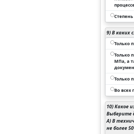
процессе
Степень
9)
В каких 
Только 
Только 
МПа, а 
докуме
Только 
Во всех
10)
Какое и
Выберите 
А) В техни
не более 5