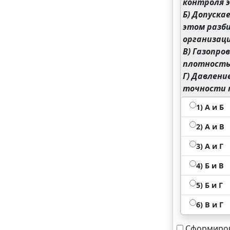
контроля 
Б) Допуск
этом разб
организаци
В) Газопро
плотность
Г) Давлени
точности н
1) A и Б
2) А и В
3) А и Г
4) Б и В
5) Б и Г
6) В и Г
Сформиров