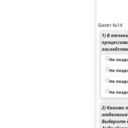
Билет №14
1)
В течени
процессам
последств
Не позд
Не позд
Не позд
Не позд
2)
Какими п
отделения
Выберите 