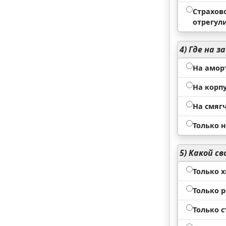
Страхов
отрегул
4)
Где на з
На амор
На корп
На смяг
Только н
5)
Какой св
Только 
Только 
Только с