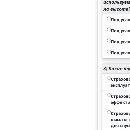
используем
на высоте
Под угло
Под угло
Под угло
Под угло
3)
Какие тр
Страхов
эксплуа
Страхов
эффекти
Страхов
высоты 
для спус