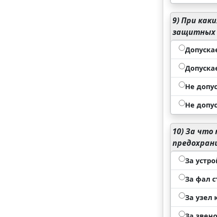
9)
При каки
защитных 
Допуска
Допускае
Не допус
Не допу
10)
За что 
предохрани
За устро
За фал 
За узел 
За звено