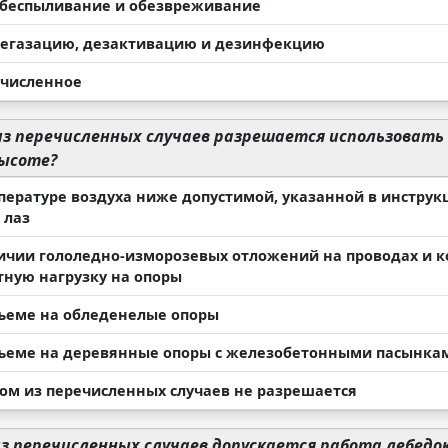
обеспыливание и обезвреживание
дегазацию, дезактивацию и дезинфекцию
ечисленное
из перечисленных случаев разрешается использовать 
высоте?
пературе воздуха ниже допустимой, указанной в инструк
 лаз
ичии гололедно-изморозевых отложений на проводах и к
тную нагрузку на опоры
ъеме на обледенелые опоры
ъеме на деревянные опоры с железобетонными пасынка
ком из перечисленных случаев не разрешается
из перечисленных случаев допускается работа лебедо