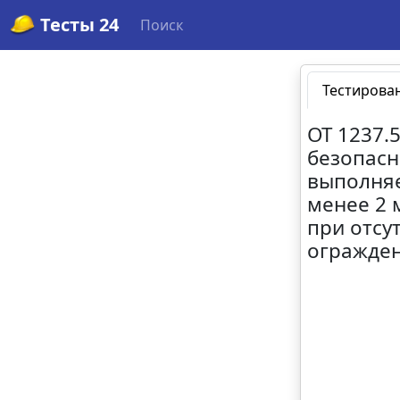
Тесты 24
Поиск
Тестирова
ОТ 1237.
безопасн
выполняе
менее 2 
при отсу
огражден