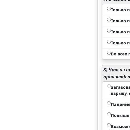
Только 
Только 
Только 
Только 
Во всех
8)
Что из п
производс
Загазов
взрыву,
Падение
Повышен
Возможн