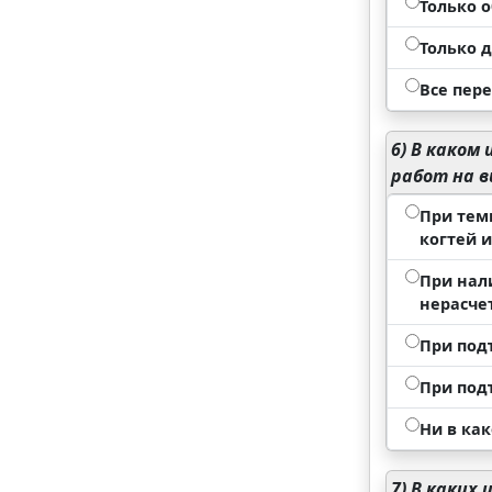
Только 
Только 
Все пер
6)
В каком 
работ на 
При тем
когтей и
При нал
нерасче
При под
При под
Ни в ка
7)
В каких 