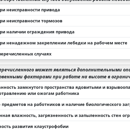
при неисправности привода
при неисправности тормозов
при наличии ограждения привода
при ненадежном закреплении лебедки на рабочем месте
 перечисленных случаях
еречисленного может являться дополнительными оп
твенными факторами при работе на высоте в ограни
анность замкнутого пространства ядовитыми и взрывоопа
 отравлению или ожогам работника
 предметов на работников и наличие биологического за
ная влажность, загрязненность и запыленность стен ог
ость развития клаустрофобии