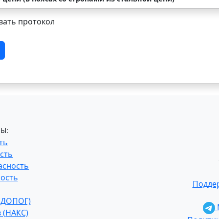
ать протокол
Ы:
ть
сть
асность
ость
Поддер
 (ДОПОГ)
 (НАКС)