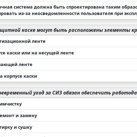
очная система должна быть спроектирована таким образо
ировать из-за неосведомленности пользователя при эксп
ащитной каске могут быть расположены элементы кр
тизационной ленте
усе каски или на несущей ленте
чающей ленте
а корпусе каски
оевременный уход за СИЗ обязан обеспечить работод
химчистку
ремонт и замену
тирку и сушку