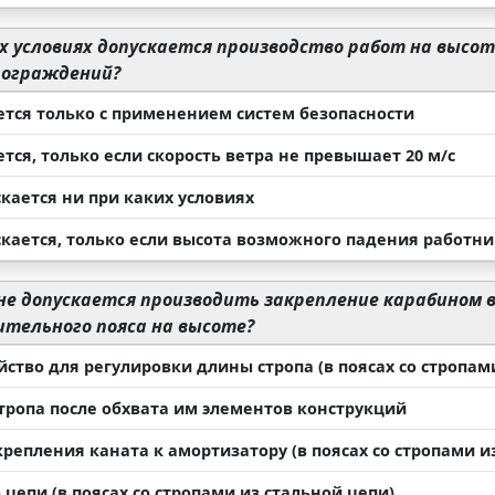
х условиях допускается производство работ на высо
ограждений?
ется только с применением систем безопасности
тся, только если скорость ветра не превышает 20 м/с
кается ни при каких условиях
скается, только если высота возможного падения работни
не допускается производить закрепление карабином в
тельного пояса на высоте?
йство для регулировки длины стропа (в поясах со стропам
стропа после обхвата им элементов конструкций
крепления каната к амортизатору (в поясах со стропами и
 цепи (в поясах со стропами из стальной цепи)