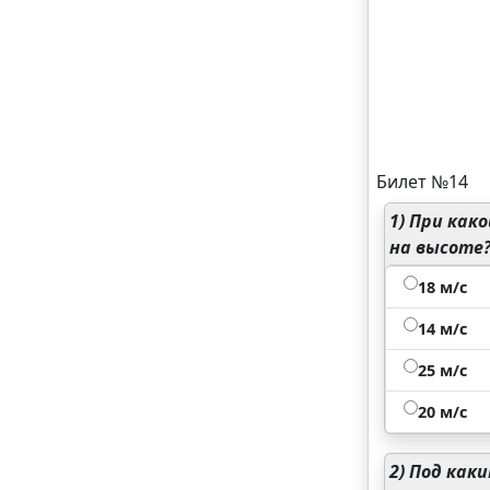
Билет №14
1)
При како
на высоте
18 м/с
14 м/с
25 м/с
20 м/с
2)
Под каки