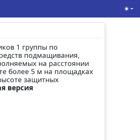
Toggl
иков 1 группы по
средств подмащивания,
ыполняемых на расстоянии
те более 5 м на площадках
высоте защитных
я версия