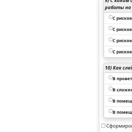
9)
С каким 
работы на 
С риско
С риско
С риско
С риско
10)
Как сле
В прове
В сложе
В помещ
В помещ
Сформиров