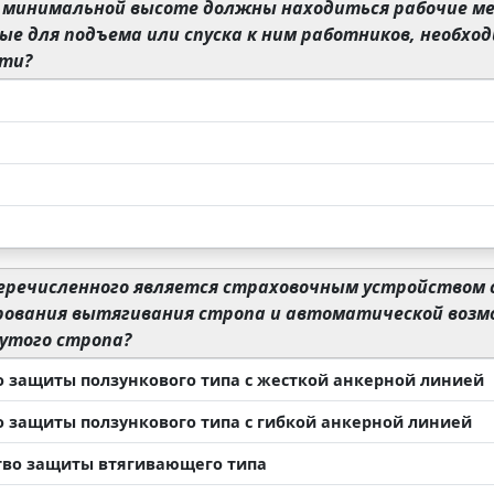
 минимальной высоте должны находиться рабочие ме
е для подъема или спуска к ним работников, необхо
сти?
еречисленного является страховочным устройством 
рования вытягивания стропа и автоматической воз
утого стропа?
о защиты ползункового типа с жесткой анкерной линией
о защиты ползункового типа с гибкой анкерной линией
тво защиты втягивающего типа