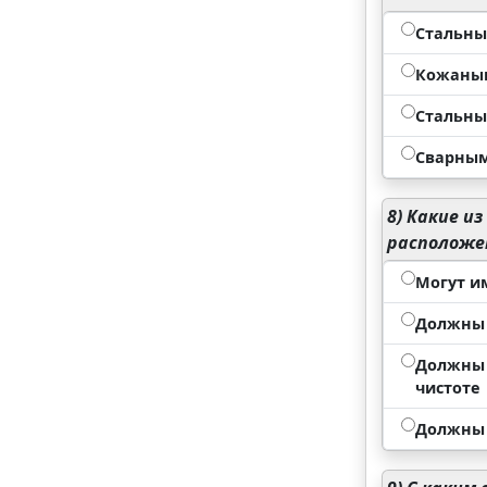
Стальны
Кожаны
Стальн
Сварным
8)
Какие из
расположе
Могут и
Должны 
Должны 
чистоте
Должны 