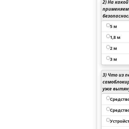
2)
На какой
применяемы
безопасно
5 м
1,8 м
2 м
3 м
3)
Что из п
самоблоки
уже вытян
Средств
Средств
Устройс