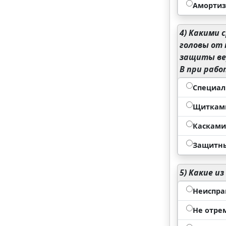
Амортиз
4)
Какими с
головы от
защиты ве
В при рабо
Специал
Щиткам
Касками
Защитн
5)
Какие из
Неиспр
Не отре