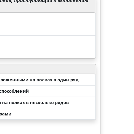
тник, приступающий к выполнению
ложенными на полках в один ряд
испособлений
 на полках в несколько рядов
орами