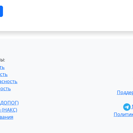
Ы:
ть
сть
асность
ость
Поддер
 (ДОПОГ)
 (НАКС)
Полити
ования