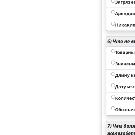
Загрязн
Арендо
Никакие
6)
Что не в
Товарны
Значени
Длину к
Дату изг
Количес
Обознач
7)
Чем долж
железобет