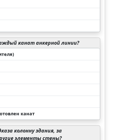
каждый канат анкерной линии?
ителя)
готовлен канат
аза колонну здания, за
другие элементы стены?