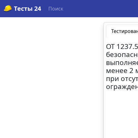
Тесты 24
Поиск
Тестирова
ОТ 1237.
безопасн
выполняе
менее 2 
при отсу
огражден