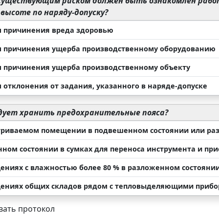
существующим риском должен быть ознакомлен рабо
высоте по наряду-допуску?
м причинения вреда здоровью
м причинения ущерба производственному оборудованию
м причинения ущерба производственному объекту
м отклонения от задания, указанного в наряде-допуске
дует хранить предохранительные пояса?
триваемом помещении в подвешенном состоянии или раз
нном состоянии в сумках для переноса инструмента и пр
ениях с влажностью более 80 % в разложенном состоянии
ениях общих складов рядом с тепловыделяющими приб
ать протокол