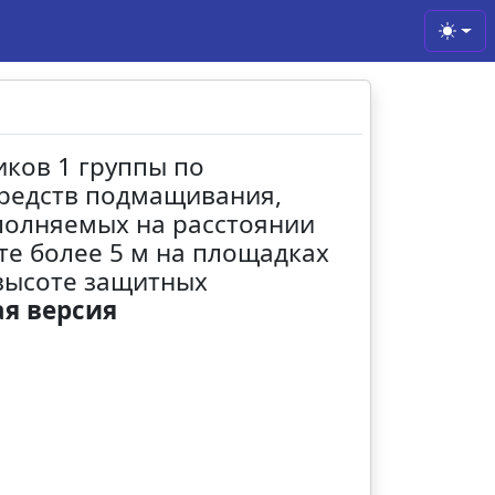
Toggl
иков 1 группы по
средств подмащивания,
ыполняемых на расстоянии
те более 5 м на площадках
высоте защитных
я версия