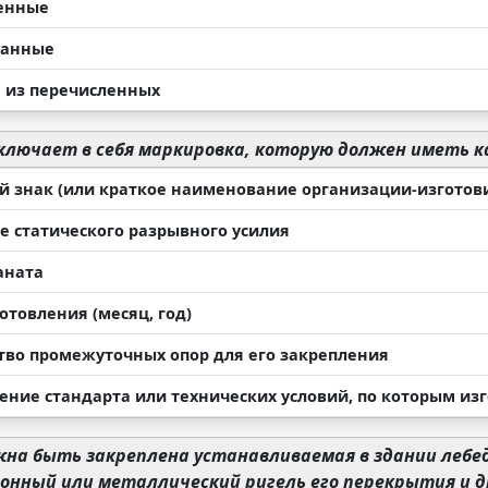
енные
ванные
 из перечисленных
ключает в себя маркировка, которую должен иметь 
й знак (или краткое наименование организации-изготов
е статического разрывного усилия
аната
отовления (месяц, год)
тво промежуточных опор для его закрепления
ение стандарта или технических условий, по которым из
на быть закреплена устанавливаемая в здании лебедк
онный или металлический ригель его перекрытия и 