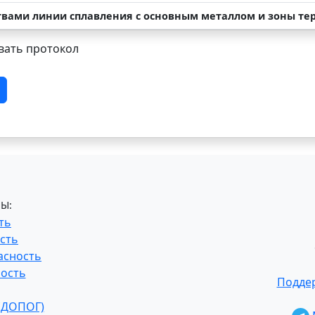
ствами линии сплавления с основным металлом и зоны те
ать протокол
Ы:
ть
сть
асность
ость
Поддер
 (ДОПОГ)