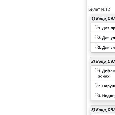
Билет №12
1)
Вопр_ОЭ/
1. Для п
2. Для 
3. Для 
2)
Вопр_ОЭ
1. Дефе
зонах.
2. Нару
3. Недо
3)
Вопр_ОЭ/