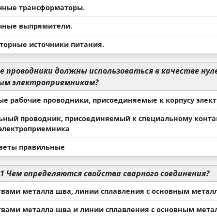
очные трансформаторы.
очные выпрямители.
рторные источники питания.
е проводники должны использоваться в качестве ну
ным электроприемникам?
вые рабочие проводники, присоединяемые к корпусу эле
льный проводник, присоединяемый к специальному конта
 электроприемника
ответы правильные
1 Чем определяются свойства сварного соединения?
ствами металла шва, линии сплавления с основным метал
ствами металла шва и линии сплавления с основным мета