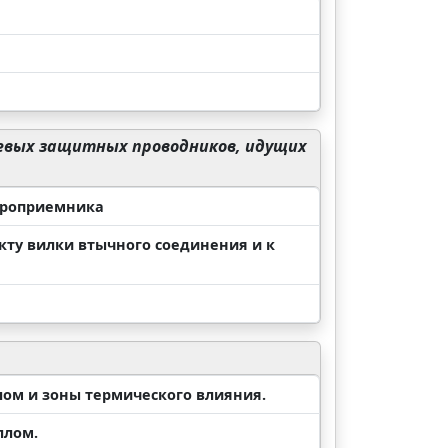
левых защитных проводников, идущих
ктроприемника
кту вилки втычного соединения и к
лом и зоны термического влияния.
ллом.