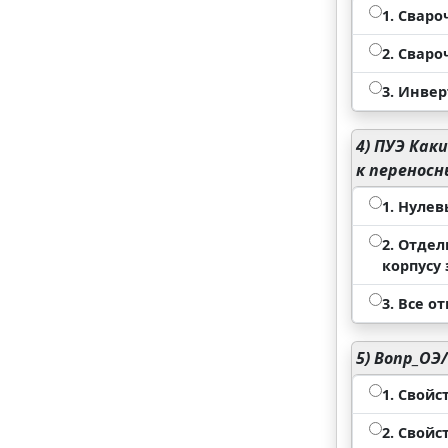
1. Свар
2. Свар
3. Инве
4)
ПУЭ Каки
к перенос
1. Нуле
2. Отде
корпусу
3. Все 
5)
Вопр_ОЭ/
1. Свой
2. Свой