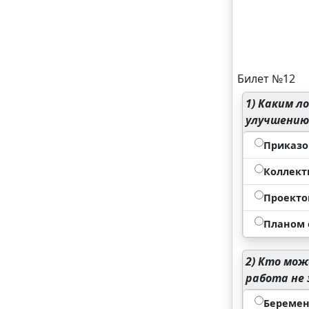
Билет №12
1)
Каким ло
улучшению
Приказо
Коллект
Проекто
Планом 
2)
Кто може
работа не 
Беремен