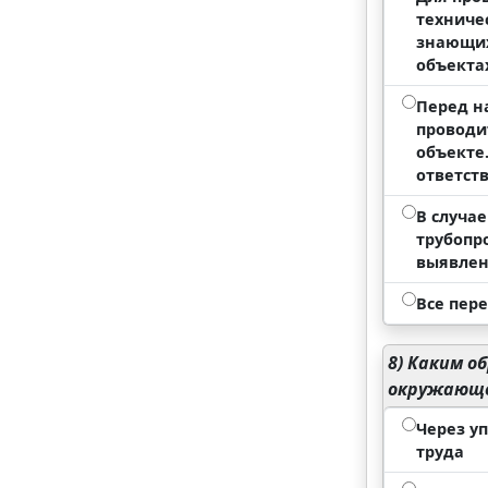
техниче
знающих
объекта
Перед н
проводи
объекте
ответст
В случа
трубопр
выявлен
Все пер
8)
Каким об
окружающе
Через у
труда