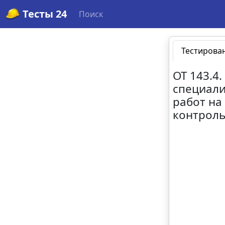
Тесты 24
Поиск
Тестирова
ОТ 143.4
специали
работ на
контроль