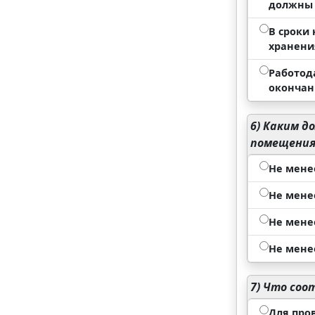
должны 
В сроки
хранени
Работод
окончан
6)
Каким до
помещения
Не менее
Не менее
Не менее
Не менее
7)
Что соот
Для про