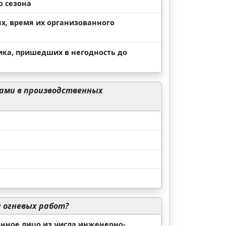
о сезона
х, время их организованного
ика, пришедших в негодность до
ами в производственных
 огневых работ?
енное лицо из числа инженерно-