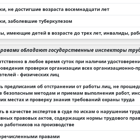
ки, не достигшие возраста восемнадцати лет
ки, заболевшие туберкулезом
, имеющие детей в возрасте до трех лет, инвалиды, ра
равами обладают государственные инспекторы тру
ятственно в любое время суток при наличии удостоверен
роведения проверки организации всех организационно-п
ателей - физических лиц
ь предписания об отстранении от работы лиц, не проше
е безопасным методам и приемам выполнения работ, инст
чих местах и проверку знания требований охраны труда
ть в качестве экспертов в суде по искам о нарушении тру
вных правовых актов, содержащих нормы трудового прав
ю работников на производстве
еречисленными правами