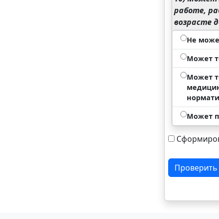
работе, ра
возрасте д
Не може
Может т
Может то
медицин
нормати
Может п
Сформиров
Проверить