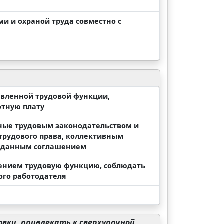
ми и охраной труда совместно с
ловленной трудовой функции,
отную плату
нные трудовым законодательством и
рудового права, коллективным
и данным соглашением
шением трудовую функцию, соблюдать
ого работодателя
ки, привлекать к сверхурочной