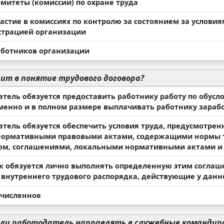
омитеты (комиссии) по охране труда
астие в комиссиях по контролю за состоянием за условия
трацией организации
аботников организации
ит в понятие трудового договора?
атель обязуется предоставить работнику работу по обус
менно и в полном размере выплачивать работнику зараб
атель обязуется обеспечить условия труда, предусмотре
ормативными правовыми актами, содержащими нормы т
ом, соглашениями, локальными нормативными актами 
к обязуется лично выполнять определенную этим согла
 внутреннего трудового распорядка, действующие у данн
ечисленное
и работодатель направлять в служебные командиров