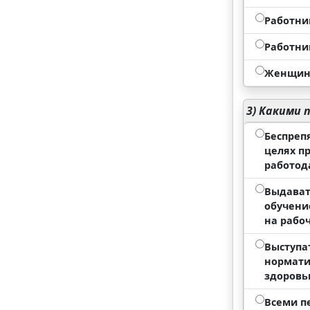
Работни
Работни
Женщины
3)
Какими п
Беспреп
целях п
работод
Выдават
обучени
на рабо
Выступа
нормати
здоровь
Всеми п