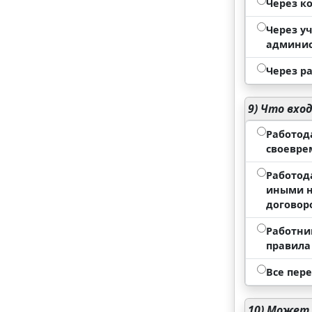
Через к
Через уч
админис
Через р
9)
Что вход
Работод
своевре
Работод
иными н
договор
Работни
правила
Все пер
10)
Может л