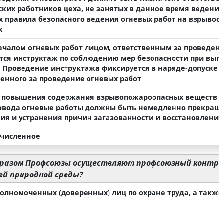
ских работников цеха, не занятых в данное время ведени
 правила безопасного ведения огневых работ на взрыв
х
ачалом огневых работ лицом, ответственным за проведен
тся инструктаж по соблюдению мер безопасности при вы
. Проведение инструктажа фиксируется в наряде-допуске
венного за проведение огневых работ
е повышения содержания взрывопожароопасных веществ в
овода огневые работы должны быть немедленно прекращ
ия и устранения причин загазованности и восстановлен
ечисленное
разом Профсоюзы осуществляют профсоюзный контро
й природной среды?
полномоченных (доверенных) лиц по охране труда, а такж