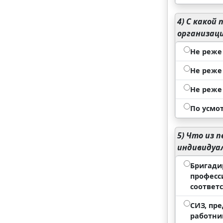
4)
С какой 
организац
Не реже 
Не реже 
Не реже 
По усмо
5)
Что из п
индивидуа
Бригади
професс
соответ
СИЗ, пр
работни