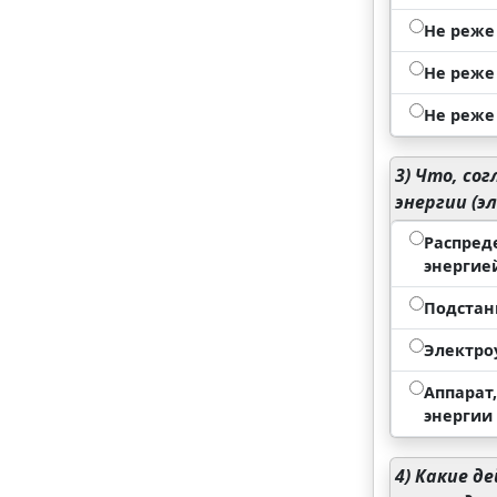
Не реже 
Не реже 
Не реже 
3)
Что, сог
энергии (э
Распред
энергие
Подстан
Электро
Аппарат
энергии
4)
Какие де