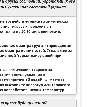
 и других состояний, угрожающих его
ения указанных состояний (приказ
ние воздействия опасных химических
ение гипсовых повязок при
х ткани на 20-30 мин. приложить
оведение осмотра груди; 4) проведение
ние осмотра конечностей; 7) наложение
люзионной (герметизирующей) при
сных химических веществ на
ания рвоты, удаление с
сти проточной водой); 3) местное
ях высоких температур или теплового
ах воздействия низких температур
за время дублирования?