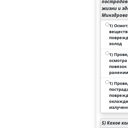
пострадавш
жизни и зд
Минздрава 
1) Осмо
веществ
поврежд
холод
1) Прове
осмотра 
повязок
ранении
1) Пров
пострад
поврежд
охлажде
излучен
5)
Какое ко