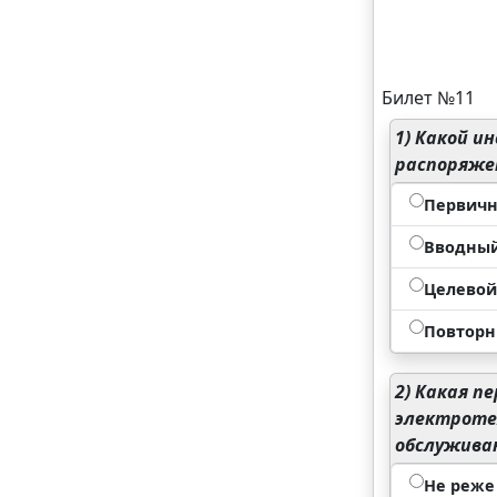
Билет №11
1)
Какой ин
распоряже
Первичн
Вводны
Целевой
Повтор
2)
Какая пе
электроте
обслужива
Не реже 