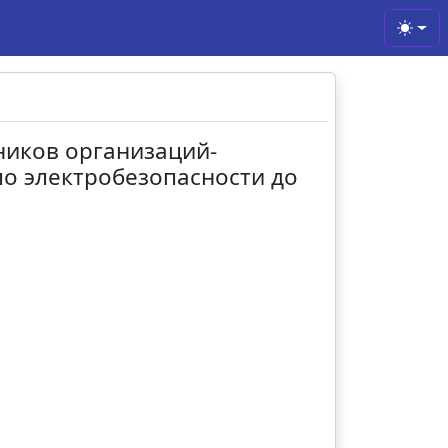
Toggl
ников организаций-
по электробезопасности до