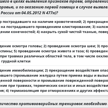
его в целях выявления признаков травм, отравлений
оровью, и по оказанию первой помощи в случае выявл
России от 04.05.2012 N 477н)?
тр пострадавшего на наличие кровотечений; 2) прекраще
 на пострадавшего проведением клистирования; 3) налож
ении конечностей; 4) накрыть сухой чистой тканью, повер
дение осмотра головы; 2) проведение осмотра шеи; 3) пр
спины; 5) проведение осмотра живота и таза; 6) проведе
 при травмах различных областей тела, в том числе окк
 грудной клетки
едение иммобилизации; 2) прекращение воздействия опа
авшего (промывание желудка путем приема воды и вызыв
енной поверхности и промывание поврежденной поверхно
ние при травмах, термических ожогах и иных воздействи
ия; 4) термоизоляция при отморожениях и других эффект
личество противоаварийных тренировок необходимо 