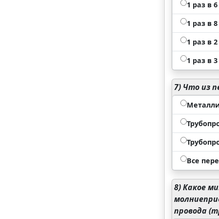
1 раз в 6
1 раз в 8
1 раз в 2
1 раз в 3
7)
Что из п
Металли
Трубопр
Трубопр
Все пер
8)
Какое ми
молниеприе
провода (т