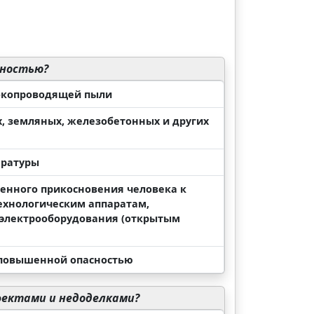
сностью?
токопроводящей пыли
, земляных, железобетонных и других
ературы
енного прикосновения человека к
ехнологическим аппаратам,
м электрооборудования (открытым
 повышенной опасностью
фектами и недоделками?