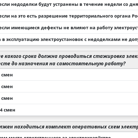
если недоделки будут устранены в течение недели со дн
если на это есть разрешение территориального органа Р
если имеющиеся дефекты не влияют на работу электроу
 в эксплуатацию электроустановок с недоделками не доп
е какого срока должна проводиться стажировка эле
есте до назначения на самостоятельную работу?
3 смен
4 смен
5 смен
14 смен
олжен находиться комплект оперативных схем элект
чем месте ответственного за электрохозяйство