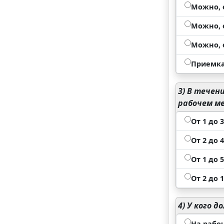
Можно, 
Можно, 
Можно, 
Приемка
3)
В течени
рабочем м
От 1 до 
От 2 до 
От 1 до 
От 2 до 
4)
У кого д
На рабо