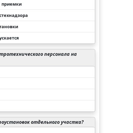
я приемки
остехнадзора
становки
ускается
ктротехнического персонала на
роустановок отдельного участка?