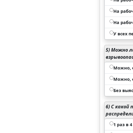
На рабо
На рабо
У всех 
5)
Можно ли
взрывоопас
Можно, 
Можно, 
Без выя
6)
С какой 
распредел
1 раз в 4