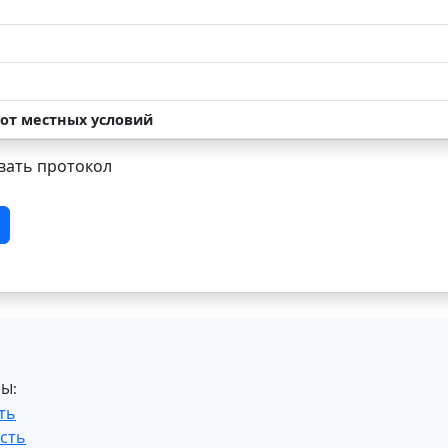
 от местных условий
ать протокол
Ы:
ть
сть