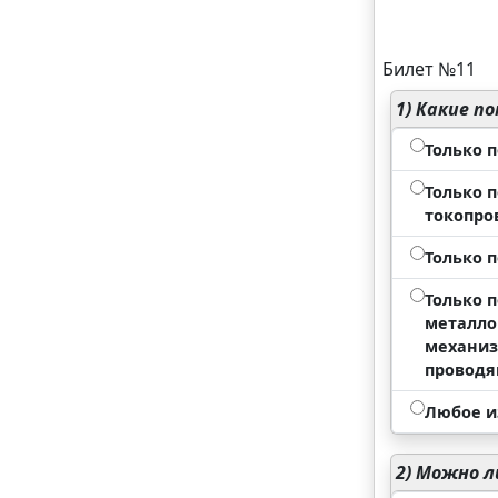
Билет №11
1)
Какие по
Только 
Только 
токопро
Только 
Только 
металло
механиз
проводя
Любое и
2)
Можно ли