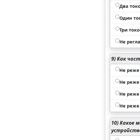
Два ток
Один то
Три ток
Не регл
9)
Как част
Не реже
Не реже 
Не реже
Не реже 
10)
Какое м
устройства