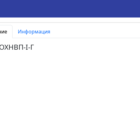
ние
Информация
.ОХНВП-I-Г