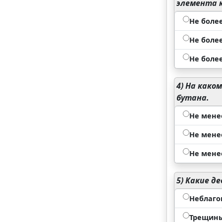
элемента к
Не более
Не более
Не более
4)
На каком
бутана.
Не менее
Не менее
Не менее
5)
Какие де
Неблаго
Трещины