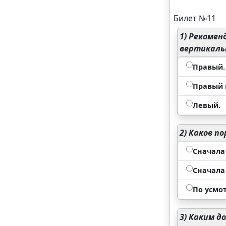
Билет №11
1)
Рекоменд
вертикальн
Правый.
Правый 
Левый.
2)
Каков по
Сначала
Сначала
По усмо
3)
Каким до