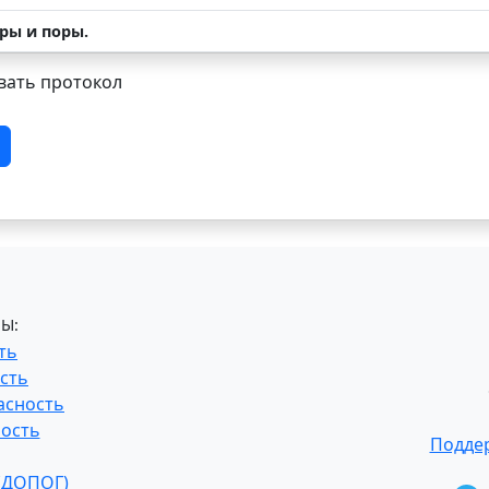
ры и поры.
ать протокол
Ы:
ть
сть
асность
ость
Поддер
 (ДОПОГ)