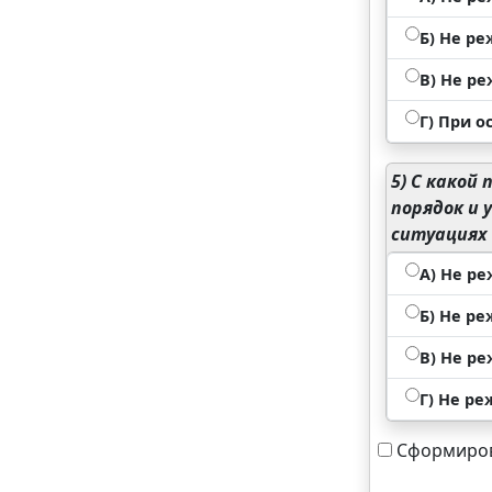
Б) Не ре
В) Не ре
Г) При 
5)
С какой 
порядок и 
ситуациях
А) Не ре
Б) Не ре
В) Не ре
Г) Не ре
Сформиров