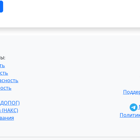
Ы:
ть
сть
асность
ость
Поддер
 (ДОПОГ)
 (НАКС)
Полити
ования