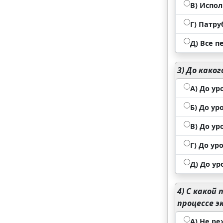
В) Испо
Г) Патру
Д) Все п
3)
До каког
А) До у
Б) До у
В) До у
Г) До у
Д) До у
4)
С какой 
процессе э
А) Не ре