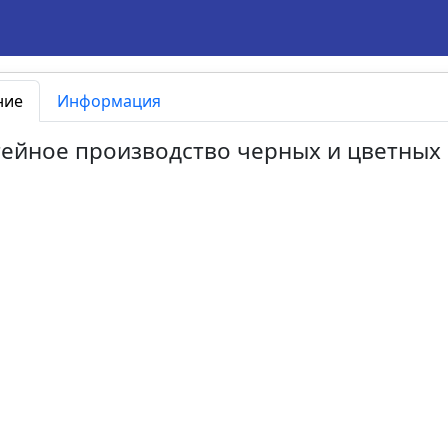
ние
Информация
итейное производство черных и цветны