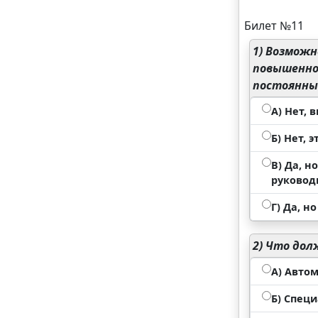
Билет №11
1)
Возможно
повышенно
постоянны
А) Нет,
Б) Нет, 
В) Да, 
руковод
Г) Да, 
2)
Что долж
А) Авто
Б) Спец