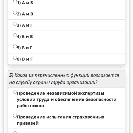
1) A и Б
2) А и В
3) А и Г
4) Б и В
5) Б и Г
6) В и Г
5)
Какая из перечисленных функций возлагается
на службу охраны труда организации?
Проведение независимой экспертизы
условий труда и обеспечение безопасности
работников
Проведение испытания страховочных
привязей