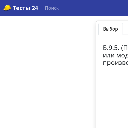
Тесты 24
Поиск
Выбор
Б.9.5. 
или мо
произво