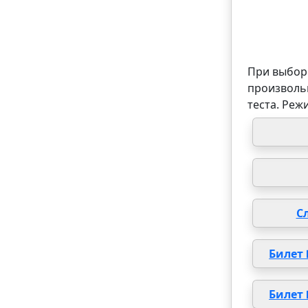
При выборе
произволь
теста. Реж
С
Билет
Билет