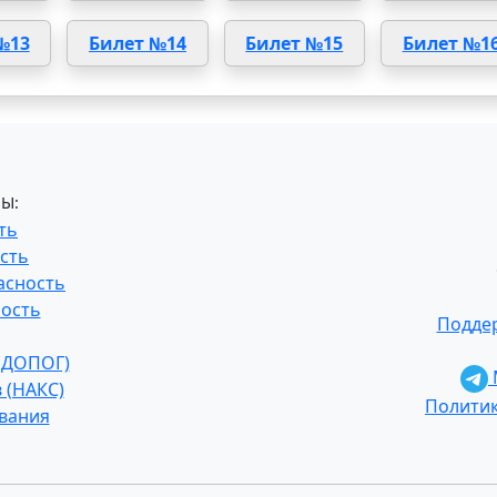
№13
Билет №14
Билет №15
Билет №1
Ы:
ть
сть
асность
ость
Поддер
 (ДОПОГ)
 (НАКС)
Полити
ования