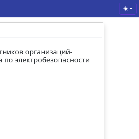
Toggl
отников организаций-
па по электробезопасности