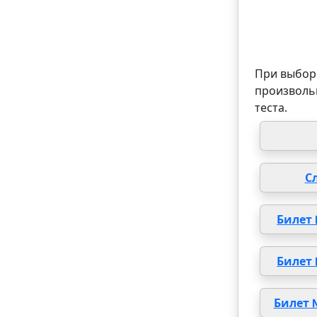
При выборе
произволь
теста.
С
Билет
Билет
Билет 