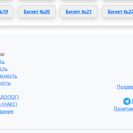
№19
Билет №20
Билет №21
Билет №2
Ы:
ть
сть
асность
ость
Поддер
 (ДОПОГ)
 (НАКС)
Полити
ования