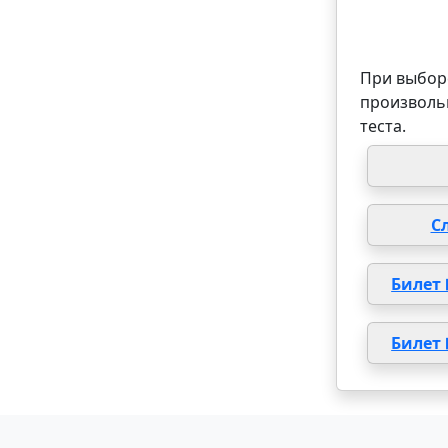
При выборе
произволь
теста.
С
Билет
Билет