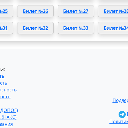
№25
Билет №26
Билет №27
Билет №2
№31
Билет №32
Билет №33
Билет №3
Ы:
ть
сть
асность
ость
Поддер
 (ДОПОГ)
 (НАКС)
Полити
ования