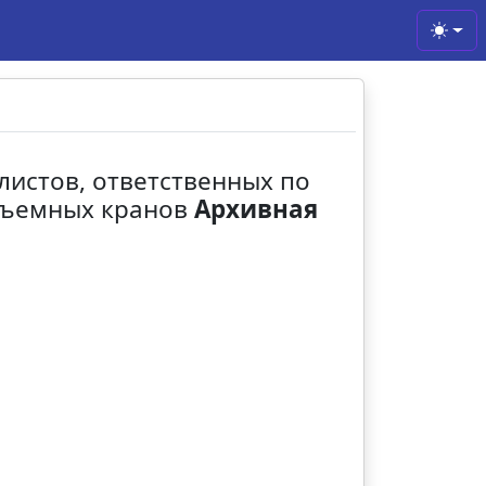
Toggl
алистов, ответственных по
одъемных кранов
Архивная