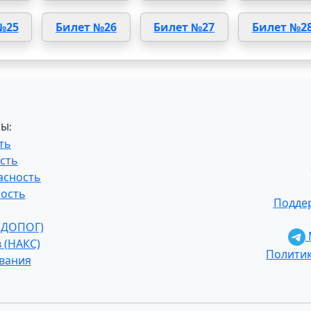
№25
Билет №26
Билет №27
Билет №2
Ы:
ть
сть
асность
ость
Поддер
 (ДОПОГ)
 (НАКС)
Полити
ования