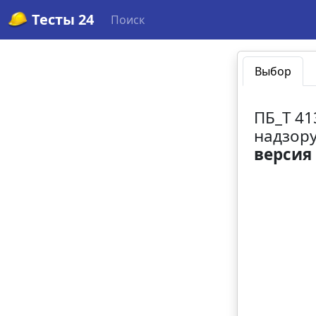
Тесты 24
Поиск
Выбор
ПБ_Т 41
надзору
версия