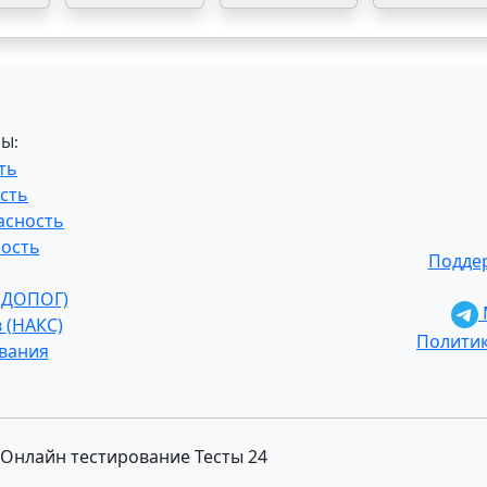
Ы:
ть
сть
асность
ость
Поддер
 (ДОПОГ)
 (НАКС)
Полити
ования
6 Онлайн тестирование Тесты 24