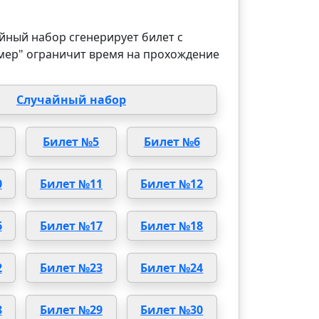
йный набор сгенерирует билет с
мер" ограничит время на прохождение
Случайный набор
Билет №5
Билет №6
0
Билет №11
Билет №12
6
Билет №17
Билет №18
2
Билет №23
Билет №24
8
Билет №29
Билет №30