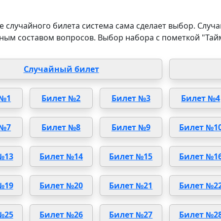
 случайного билета система сама сделает выбор. Случа
ным составом вопросов. Выбор набора с пометкой "Тай
Случайный билет
 №1
Билет №2
Билет №3
Билет №4
 №7
Билет №8
Билет №9
Билет №1
№13
Билет №14
Билет №15
Билет №1
№19
Билет №20
Билет №21
Билет №2
№25
Билет №26
Билет №27
Билет №2