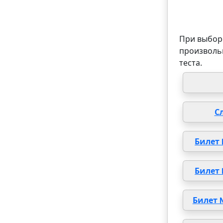
При выборе
произволь
теста.
С
Билет
Билет
Билет 