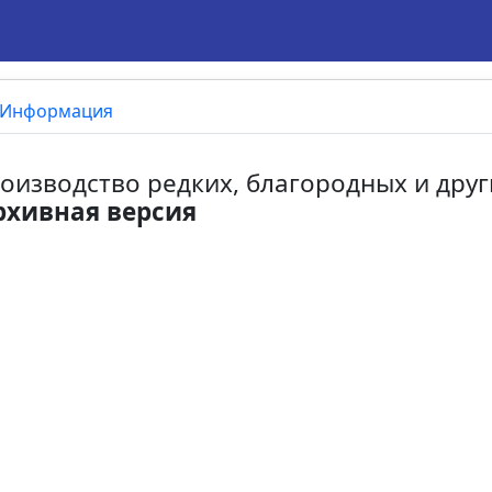
Информация
роизводство редких, благородных и дру
рхивная версия