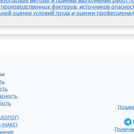
 Безопасные методы и приемы выполнения работ пр
 производственных факторов, источников опаснос
ьной оценки условий труда и оценки профессионал
Ы:
ть
сть
асность
ость
Поддер
 (ДОПОГ)
 (НАКС)
Полити
ования