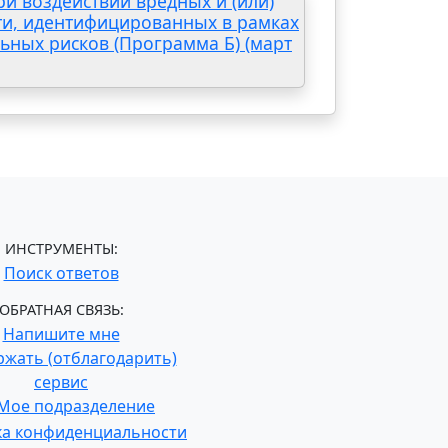
и воздействии вредных и (или)
ти, идентифицированных в рамках
ьных рисков (Программа Б) (март
ИНСТРУМЕНТЫ:
Поиск ответов
ОБРАТНАЯ СВЯЗЬ:
Напишите мне
жать (отблагодарить)
сервис
Мое подразделение
ка конфиденциальности