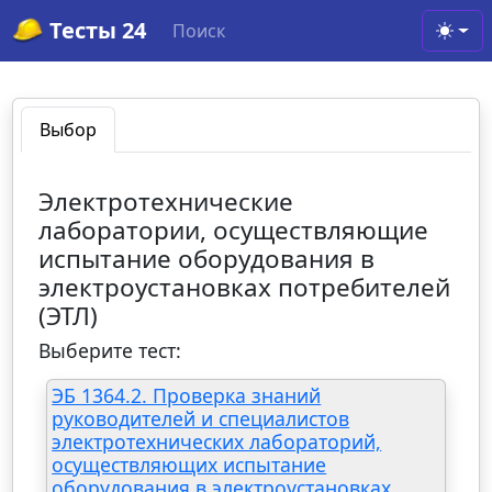
Тесты 24
Поиск
Toggl
Выбор
Электротехнические
лаборатории, осуществляющие
испытание оборудования в
электроустановках потребителей
(ЭТЛ)
Выберите тест:
ЭБ 1364.2. Проверка знаний
руководителей и специалистов
электротехнических лабораторий,
осуществляющих испытание
оборудования в электроустановках