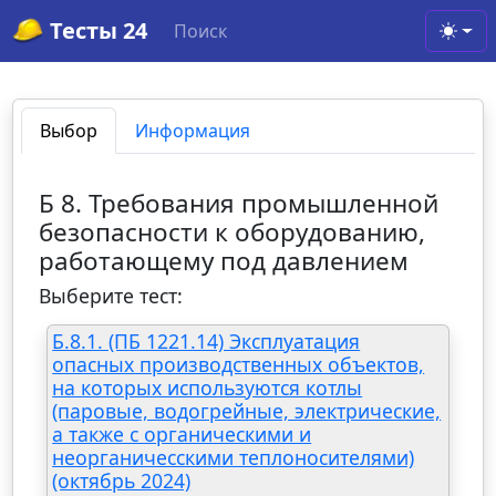
Тесты 24
Поиск
Toggl
Выбор
Информация
Б 8. Требования промышленной
безопасности к оборудованию,
работающему под давлением
Выберите тест:
Б.8.1. (ПБ 1221.14) Эксплуатация
опасных производственных объектов,
на которых используются котлы
(паровые, водогрейные, электрические,
а также с органическими и
неорганичесскими теплоносителями)
(октябрь 2024)